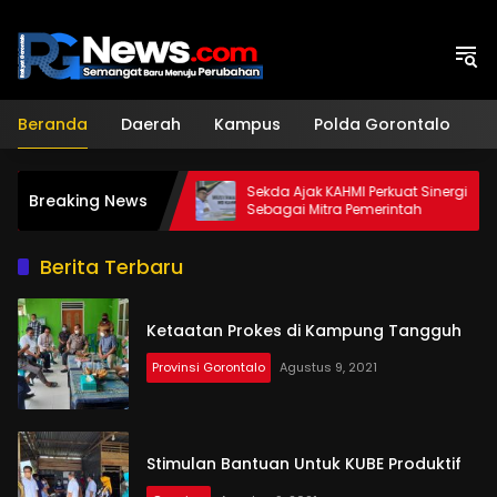
Langsung
ke
konten
Beranda
Daerah
Kampus
Polda Gorontalo
H
utin
Sekda Ajak KAHMI Perkuat Sinergi
Breaking News
l-Qur’an
Sebagai Mitra Pemerintah
rat
Berita Terbaru
Ketaatan Prokes di Kampung Tangguh
Provinsi Gorontalo
Agustus 9, 2021
Stimulan Bantuan Untuk KUBE Produktif