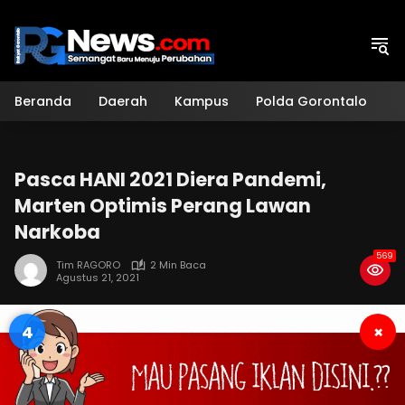
Langsung
ke
konten
Beranda
Daerah
Kampus
Polda Gorontalo
H
Pasca HANI 2021 Diera Pandemi,
Marten Optimis Perang Lawan
Narkoba
569
Tim RAGORO
2 Min Baca
Agustus 21, 2021
3
×