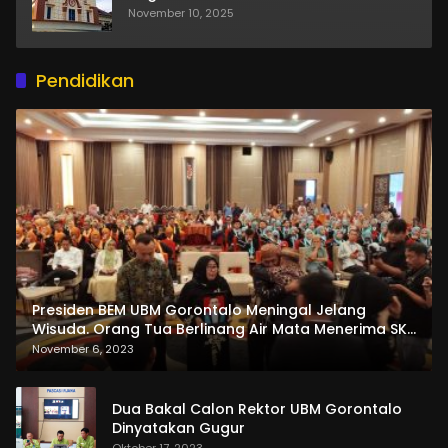
November 10, 2025
Pendidikan
Presiden BEM UBM Gorontalo Meningal Jelang
Wisuda. Orang Tua Berlinang Air Mata Menerima SKL
dan Pemasangan Salempang
November 6, 2023
Dua Bakal Calon Rektor UBM Gorontalo
Dinyatakan Gugur
Oktober 17, 2023