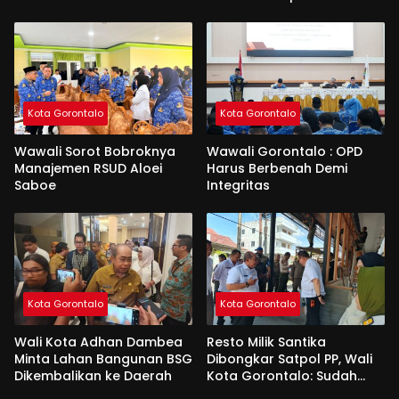
Kota Gorontalo
Kota Gorontalo
Wawali Sorot Bobroknya
Wawali Gorontalo : OPD
Manajemen RSUD Aloei
Harus Berbenah Demi
Saboe
Integritas
Kota Gorontalo
Kota Gorontalo
Wali Kota Adhan Dambea
Resto Milik Santika
Minta Lahan Bangunan BSG
Dibongkar Satpol PP, Wali
Dikembalikan ke Daerah
Kota Gorontalo: Sudah
Tiga Kali Kami Tegur