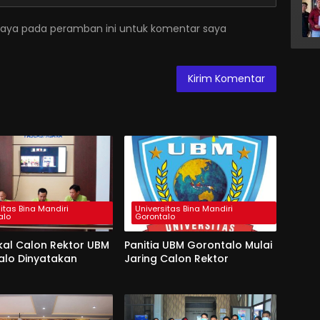
saya pada peramban ini untuk komentar saya
itas Bina Mandiri
Universitas Bina Mandiri
alo
Gorontalo
kal Calon Rektor UBM
Panitia UBM Gorontalo Mulai
alo Dinyatakan
Jaring Calon Rektor