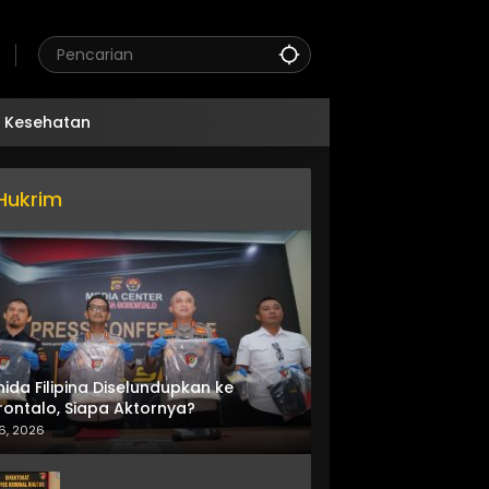
Kesehatan
Hukrim
nida Filipina Diselundupkan ke
ontalo, Siapa Aktornya?
6, 2026