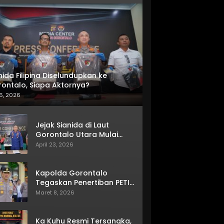
nida Filipina Diselundupkan ke
ontalo, Siapa Aktornya?
6, 2026
Jejak Sianida di Laut
Gorontalo Utara Mulai
Terkuak
April 23, 2026
Kapolda Gorontalo
Tegaskan Penertiban PETI
Terus Berjalan
Maret 8, 2026
Ka Kuhu Resmi Tersangka,