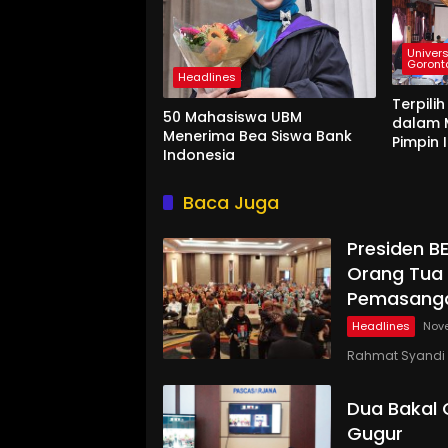
Univers
Goront
Headlines
Terpili
50 Mahasiswa UBM
dalam 
Menerima Bea Siswa Bank
Pimpin 
Indonesia
Baca Juga
Presiden B
Orang Tua 
Pemasang
Headlines
Nov
Rahmat Syandi 
Dua Bakal 
Gugur