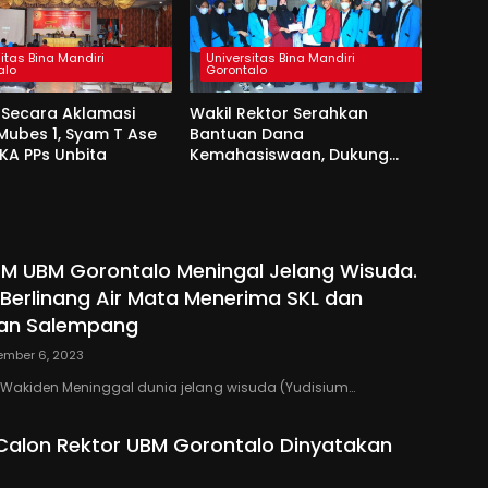
itas Bina Mandiri
Universitas Bina Mandiri
alo
Gorontalo
h Secara Aklamasi
Wakil Rektor Serahkan
Mubes 1, Syam T Ase
Bantuan Dana
IKA PPs Unbita
Kemahasiswaan, Dukung
Program Jum’at Berkah
Mahasiswa
EM UBM Gorontalo Meningal Jelang Wisuda.
Berlinang Air Mata Menerima SKL dan
an Salempang
ember 6, 2023
Wakiden Meninggal dunia jelang wisuda (Yudisium…
Calon Rektor UBM Gorontalo Dinyatakan