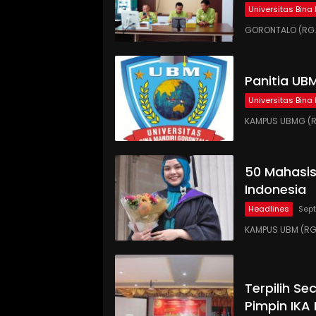
Universitas Bina
GORONTALO (RG.C
Panitia UB
Universitas Bina
KAMPUS UBMG (RG.
50 Mahasi
Indonesia
Headlines
Sept
KAMPUS UBM (RG
Terpilih S
Pimpin IKA