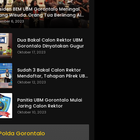
siden BEM UBM Gorontalo Meningal
ang Wisuda. Orang Tua Berlinang Air
ta Menerima SKL dan Pemasangan
ember 6, 2023
lempang
Dua Bakal Calon Rektor UBM
Gorontalo Dinyatakan Gugur
Oktober 17, 2023
Sudah 3 Bakal Calon Rektor
Mendaftar, Tahapan Pilrek UBM
Gorontalo Makin Seru
Oktober 12, 2023
Panitia UBM Gorontalo Mulai
Jaring Calon Rektor
Oktober 10, 2023
Polda Gorontalo