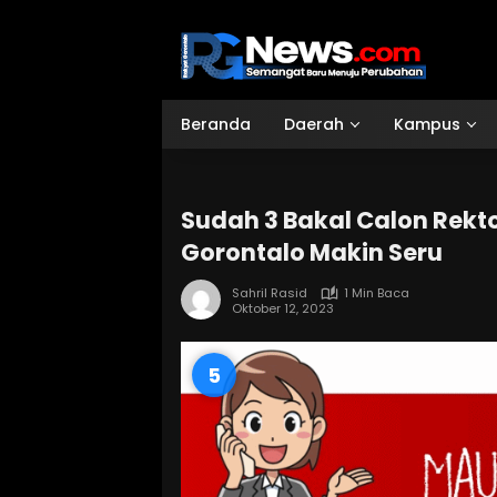
Langsung
ke
konten
Beranda
Daerah
Kampus
Sudah 3 Bakal Calon Rekt
Gorontalo Makin Seru
Sahril Rasid
1 Min Baca
Oktober 12, 2023
4