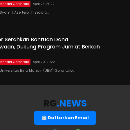
 Mandiri Gorontalo
April 25, 2022
yam T Ase, terpilih secara…
or Serahkan Bantuan Dana
waan, Dukung Program Jum’at Berkah
 Mandiri Gorontalo
April 20, 2022
niversitas Bina Mandiri (UBM) Gorontalo…
RG
.NEWS
Daftarkan Email