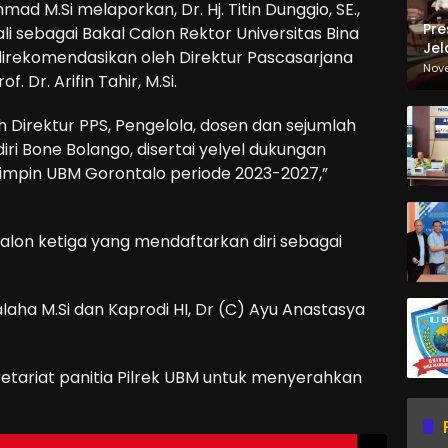
ad M.Si melaporkan, Dr. Hj. Titin Dunggio, SE.,
Pre
li sebagai Bakal Calon Rektor Universitas Bina
Jel
direkomendasikan oleh Direktur Pascasarjana
Ma
Nov
. Dr. Arifin Tahir, M.Si.
Sa
 Direktur PPS, Pengelola, dosen dan sejumlah
ri Bone Bolango, disertai yelyel dukungan
mimpin UBM Gorontalo periode 2023-2027,”
alon ketiga yang mendaftarkan diri sebagai
aha M.Si dan Kaprodi HI, Dr (C) Ayu Anastasya
retariat panitia Pilrek UBM untuk menyerahkan