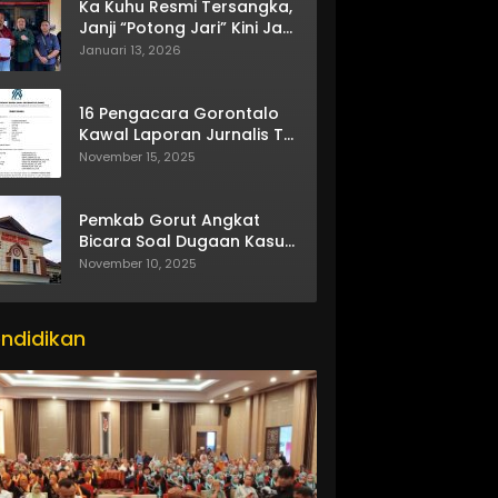
Ka Kuhu Resmi Tersangka,
Janji “Potong Jari” Kini Jadi
Bumerang
Januari 13, 2026
16 Pengacara Gorontalo
Kawal Laporan Jurnalis TV
One
November 15, 2025
Pemkab Gorut Angkat
Bicara Soal Dugaan Kasus
Asusila Oknum ASN
November 10, 2025
ndidikan