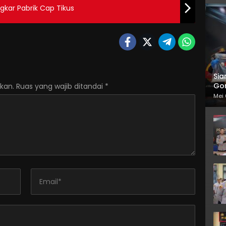
gkar Pabrik Cap Tikus
Sia
Gor
kan.
Ruas yang wajib ditandai
*
Mei 