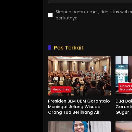
Simpan nama, email, dan situs web 
berikutnya.
Pos Terkait
Univers
Headlines
Goront
Presiden BEM UBM Gorontalo
Dua Ba
Meningal Jelang Wisuda.
Goront
Orang Tua Berlinang Air
Gugur
Mata Menerima SKL dan
Pemasangan Salempang