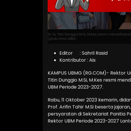
Dr. Hj. Titin Dunggio M.Si, M.Kes resmi mendaftar
(photo hms UBM)
Editor : Sahril Rasid
Kontributor : Ais
KAMPUS UBMG (RG.COM)- Rektor Unive
Titin Dunggio M.Si, M.Kes resmi men
UBM Periode 2023-2027.
Rabu, 11 Oktober 2023 kemarin, did
Prof. Arifin Tahir M.Si beserta jaja
persyaratan di Sekretariat Panitia 
Rektor UBM Periode 2023-2027 Lant