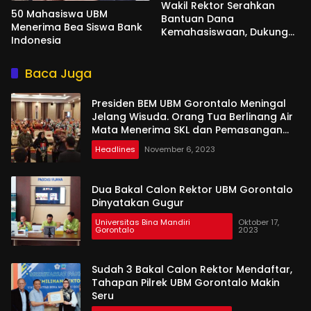
Wakil Rektor Serahkan
50 Mahasiswa UBM
Bantuan Dana
Menerima Bea Siswa Bank
Kemahasiswaan, Dukung
Indonesia
Program Jum’at Berkah
Mahasiswa
Baca Juga
Presiden BEM UBM Gorontalo Meningal
Jelang Wisuda. Orang Tua Berlinang Air
Mata Menerima SKL dan Pemasangan
Salempang
Headlines
November 6, 2023
Dua Bakal Calon Rektor UBM Gorontalo
Dinyatakan Gugur
Universitas Bina Mandiri
Oktober 17,
Gorontalo
2023
Sudah 3 Bakal Calon Rektor Mendaftar,
Tahapan Pilrek UBM Gorontalo Makin
Seru