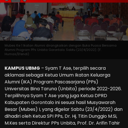
Mubes Ke 1 Ikatan Alumni dirangkaikan dengan Buka Puasa Bersama
Alumni Program PPs Unbita Gorontalo. Sabtu (23/4/2022). (F.
Humas/Efendi)
KAMPUS UBMG
– Syam T Ase, terpilih secara
aklamasi sebagai Ketua Umum Ikatan Keluarga
Alumni (IKA) Program Pascasarjana (PPs)
Universitas Bina Taruna (Unbita) periode 2022-2026.
Terpilihnya Syam T Ase yang juga Ketua DPRD
Kabupaten Gorontalo ini sesuai hasil Musyawarah
Besar (Mubes) I, yang digelar Sabtu (23/4/2022) dan
dihadiri oleh Ketua SPI PPs, Dr. Hj. Titin Dunggio M.Si,
M.Kes serta Direktur PPs Unbita, Prof. Dr. Arifin Tahir