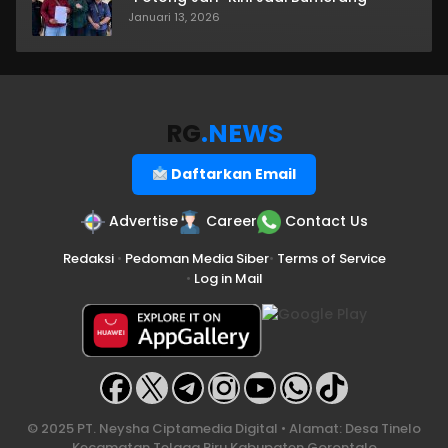
Januari 13, 2026
RG
.NEWS
Daftarkan Email
Advertise
Career
Contact Us
Redaksi
•
Pedoman Media Siber
•
Terms of Service
•
Log in Mail
© 2025 PT. Neysha Ciptamedia Digital • Alamat: Desa Tinelo
Kecamatan Telaga Biru Kabupaten Gorontalo