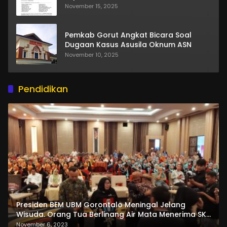
November 15, 2025
Pemkab Gorut Angkat Bicara Soal
Dugaan Kasus Asusila Oknum ASN
November 10, 2025
Pendidikan
Presiden BEM UBM Gorontalo Meningal Jelang
Wisuda. Orang Tua Berlinang Air Mata Menerima SKL
dan Pemasangan Salempang
November 6, 2023