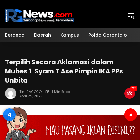
Langsung
ke
konten
Beranda
Daerah
Kampus
Polda Gorontalo
H
Terpilih Secara Aklamasi dalam
Mubes 1, Syam T Ase Pimpin IKA PPs
Unbita
772
Tim RAGORO
1 Min Baca
April 25, 2022
3
×