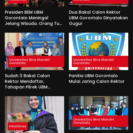
Presiden BEM UBM
Dua Bakal Calon Rektor
Gorontalo Meningal
UBM Gorontalo Dinyatakan
Jelang Wisuda. Orang Tua
Gugur
Berlinang Air Mata
Menerima SKL dan
Pemasangan Salempang
Universitas Bina Mandiri
Universitas Bina Mandiri
Gorontalo
Gorontalo
Sudah 3 Bakal Calon
Panitia UBM Gorontalo
Rektor Mendaftar,
Mulai Jaring Calon Rektor
Tahapan Pilrek UBM
Gorontalo Makin Seru
Universitas Bina Mandiri
Gorontalo
Headlines