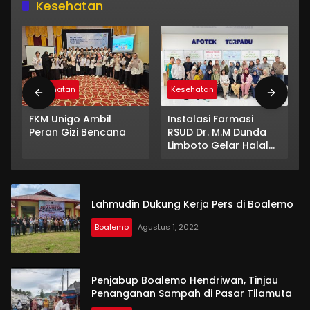
Kesehatan
Kesehatan
Kesehatan
FKM Unigo Ambil
Instalasi Farmasi
Peran Gizi Bencana
RSUD Dr. M.M Dunda
Limboto Gelar Halal
Bihalal, Perkuat
Silaturahmi dan
Semangat Pelayanan
Lahmudin Dukung Kerja Pers di Boalemo
Boalemo
Agustus 1, 2022
Penjabup Boalemo Hendriwan, Tinjau
Penanganan Sampah di Pasar Tilamuta