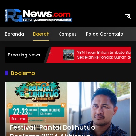
Langsung
ke
konten
Beranda
Daerah
Kampus
Polda Gorontalo
H
to Siapkan
YBM Insan Brilian Limboto Salurkan
Breaking News
angan
Sedekah ke Pondok Qur’an dan Panti
Shirathal Ummah Bengsol
Boalemo
Boalemo
Festival Pantai Bolihutuo