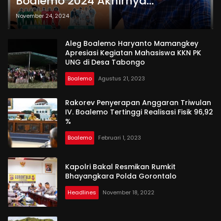
Boalemo 2024 Akhirnya
Terselenggara
November 24, 2024
Aleg Boalemo Haryanto Mamangkey
Apresiasi Kegiatan Mahasiswa KKN PK
UNG di Desa Tabongo
Boalemo
Agustus 21, 2023
Rakorev Penyerapan Anggaran Triwulan
IV. Boalemo Tertinggi Realisasi Fisik 96,92
%
Boalemo
Februari 1, 2023
Kapolri Bakal Resmikan Rumkit
Bhayangkara Polda Gorontalo
Headlines
November 18, 2022