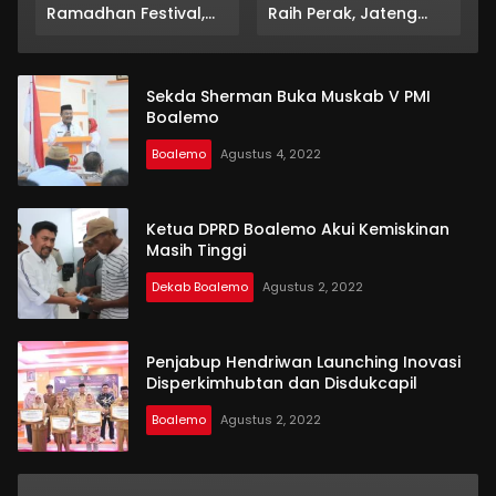
Ramadhan Festival,
Raih Perak, Jateng
Usung Semangat
Rebut Emas
“Tubuh Teguh Iman
Bertumbuh”
Sekda Sherman Buka Muskab V PMI
Boalemo
Boalemo
Agustus 4, 2022
Ketua DPRD Boalemo Akui Kemiskinan
Masih Tinggi
Dekab Boalemo
Agustus 2, 2022
Penjabup Hendriwan Launching Inovasi
Disperkimhubtan dan Disdukcapil
Boalemo
Agustus 2, 2022