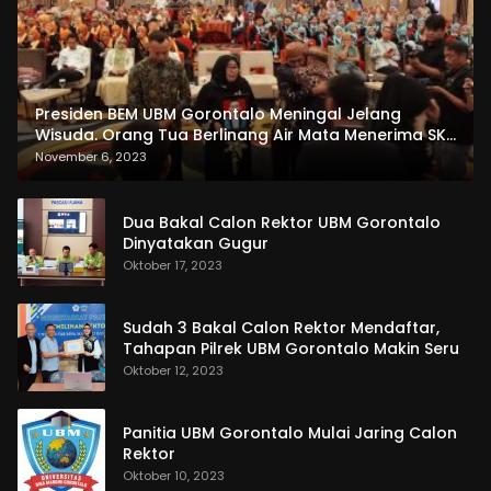
Presiden BEM UBM Gorontalo Meningal Jelang
Wisuda. Orang Tua Berlinang Air Mata Menerima SKL
dan Pemasangan Salempang
November 6, 2023
Dua Bakal Calon Rektor UBM Gorontalo
Dinyatakan Gugur
Oktober 17, 2023
Sudah 3 Bakal Calon Rektor Mendaftar,
Tahapan Pilrek UBM Gorontalo Makin Seru
Oktober 12, 2023
Panitia UBM Gorontalo Mulai Jaring Calon
Rektor
Oktober 10, 2023