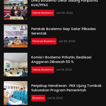
DPRD Boalemo Gelar Sidang Paripurna
KUA/PPAS
Dekab Boalemo
Juli 20, 2022
Pemkab Boalemo Siap Gelar Pilkades
Serentak
Pemkab Boalemo
Juli 20, 2022
Komisi I Boalemo Prihatin, Realisasi
Anggaran Dibawah 50 %
Dekab Boalemo
Juli 18, 2022
Penjabup Hendriwan : PKK Ujung Tombak
Sukseskan Program Pemerintah
Boalemo
Juli 13, 2022