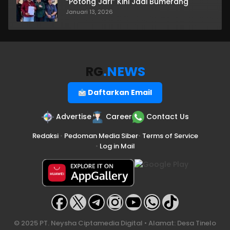
“Potong Jari” Kini Jadi Bumerang
Januari 13, 2026
RG
.NEWS
Daftarkan Email
Advertise
Career
Contact Us
Redaksi
•
Pedoman Media Siber
•
Terms of Service
•
Log in Mail
© 2025 PT. Neysha Ciptamedia Digital • Alamat: Desa Tinelo