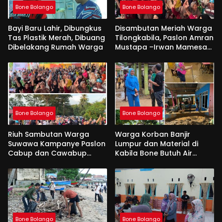
Bone Bolango
Bone Bolango
Bayi Baru Lahir, Dibungkus
Disambutan Meriah Warga
Tas Plastik Merah, Dibuang
Tilongkabila, Paslon Amran
Dibelakang Rumah Warga
Mustapa –Irwan Mamesah
Sang Pembawa Perubahan
Bone Bolango
Bone Bolango
Riuh Sambutan Warga
Warga Korban Banjir
Suwawa Kampanye Paslon
Lumpur dan Material di
Cabup dan Cawabup
Kabila Bone Butuh Air
Amran Mustapa- Irwan
Bersih dan Makanan
Mamesah
Bone Bolango
Bone Bolango