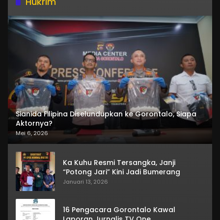
Hukrim
Sianida Filipina Diselundupkan ke Gorontalo, Siapa
Aktornya?
Mei 6, 2026
Ka Kuhu Resmi Tersangka, Janji
“Potong Jari” Kini Jadi Bumerang
Januari 13, 2026
16 Pengacara Gorontalo Kawal
Laporan Jurnalis TV One