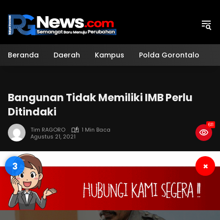
Langsung
ke
konten
Beranda
Daerah
Kampus
Polda Gorontalo
H
Bangunan Tidak Memiliki IMB Perlu
Ditindaki
611
Tim RAGORO
1 Min Baca
Agustus 21, 2021
3
×