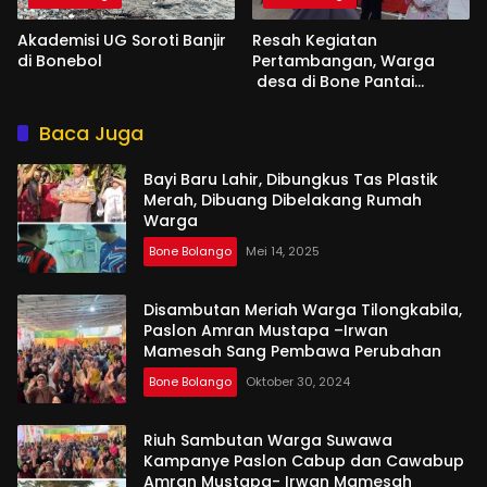
Akademisi UG Soroti Banjir
Resah Kegiatan
di Bonebol
Pertambangan, Warga
desa di Bone Pantai
Mengadu ke Aleg Femi
Udoki
Baca Juga
Bayi Baru Lahir, Dibungkus Tas Plastik
Merah, Dibuang Dibelakang Rumah
Warga
Bone Bolango
Mei 14, 2025
Disambutan Meriah Warga Tilongkabila,
Paslon Amran Mustapa –Irwan
Mamesah Sang Pembawa Perubahan
Bone Bolango
Oktober 30, 2024
Riuh Sambutan Warga Suwawa
Kampanye Paslon Cabup dan Cawabup
Amran Mustapa- Irwan Mamesah