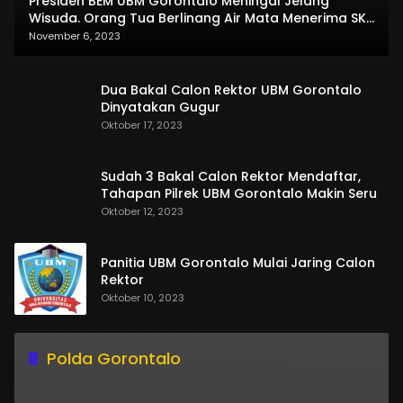
Presiden BEM UBM Gorontalo Meningal Jelang
Wisuda. Orang Tua Berlinang Air Mata Menerima SKL
dan Pemasangan Salempang
November 6, 2023
Dua Bakal Calon Rektor UBM Gorontalo
Dinyatakan Gugur
Oktober 17, 2023
Sudah 3 Bakal Calon Rektor Mendaftar,
Tahapan Pilrek UBM Gorontalo Makin Seru
Oktober 12, 2023
Panitia UBM Gorontalo Mulai Jaring Calon
Rektor
Oktober 10, 2023
Polda Gorontalo