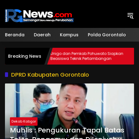
Langsung
ke
konten
Beranda
Daerah
Kampus
Polda Gorontalo
H
Unigo dan Pemkab Pohuwato Siapkan
YBM In
Breaking News
Beasiswa Teknik Pertambangan
Sedek
Shira
DPRD Kabupaten Gorontalo
Dekab Kabgor
Muhlis : Pengukuran Tapal Batas