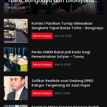
Tolite, Bongoayu dan Diloniyohu
Mengacu Perda
Mei 20, 2025
Komisi I Pastikan Turlap Selesaikan
Sengketa Tapal Batas Tolite – Bongoayu
Dekab Kabgor
Mei 20, 2025
Perda UMKM Bakal jadi Kado bagi
Pemerintahan Sofyan – Tonny
Dekab Kabgor
Mei 15, 2025
Zulfikar Realistis soal Gedung DPRD
Kabgor Tergenang Air saat Hujan
Dekab Kabgor
Mei 6, 2025