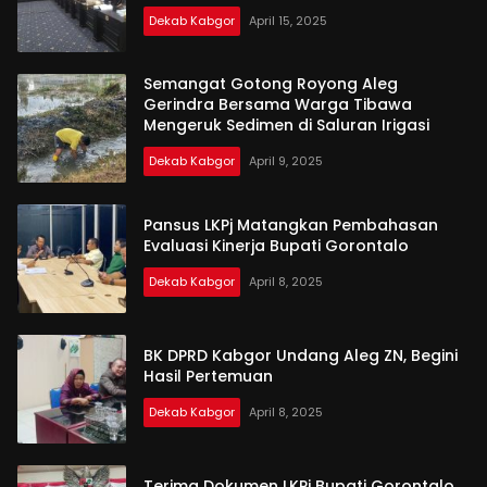
Dekab Kabgor
April 15, 2025
Semangat Gotong Royong Aleg
Gerindra Bersama Warga Tibawa
Mengeruk Sedimen di Saluran Irigasi
Dekab Kabgor
April 9, 2025
Pansus LKPj Matangkan Pembahasan
Evaluasi Kinerja Bupati Gorontalo
Dekab Kabgor
April 8, 2025
BK DPRD Kabgor Undang Aleg ZN, Begini
Hasil Pertemuan
Dekab Kabgor
April 8, 2025
Terima Dokumen LKPj Bupati Gorontalo