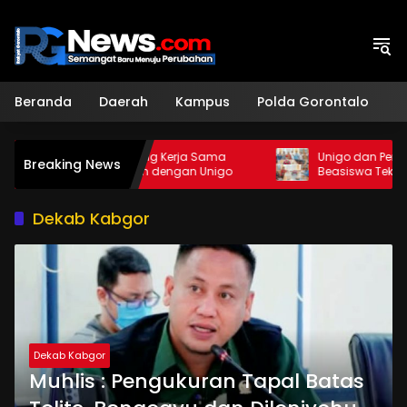
Langsung
ke
konten
Beranda
Daerah
Kampus
Polda Gorontalo
H
to Dukung Kerja Sama
Unigo dan Pemkab Pohuwato Sia
Breaking News
ambangan dengan Unigo
Beasiswa Teknik Pertambangan
Dekab Kabgor
Dekab Kabgor
Muhlis : Pengukuran Tapal Batas