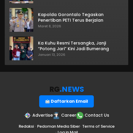
Kapolda Gorontalo Tegaskan
Penertiban PETI Terus Berjalan
Maret 8, 2026
Ka Kuhu Resmi Tersangka, Janji
“Potong Jari” Kini Jadi Bumerang
Januari 13, 2026
RG
.NEWS
Daftarkan Email
Advertise
Career
Contact Us
Redaksi
•
Pedoman Media Siber
•
Terms of Service
•
Log in Mail