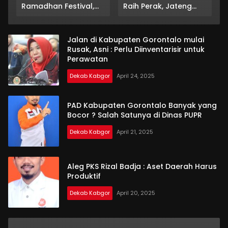
Ramadhan Festival,
Raih Perak, Jateng
Usung Semangat
Rebut Emas
“Tubuh Teguh Iman
Bertumbuh”
Jalan di Kabupaten Gorontalo mulai
Rusak, Asni : Perlu Diinventarisir untuk
Perawatan
Dekab Kabgor
April 24, 2025
PAD Kabupaten Gorontalo Banyak yang
Bocor ? Salah Satunya di Dinas PUPR
Dekab Kabgor
April 21, 2025
Aleg PKS Rizal Badja : Aset Daerah Harus
Produktif
Dekab Kabgor
April 20, 2025