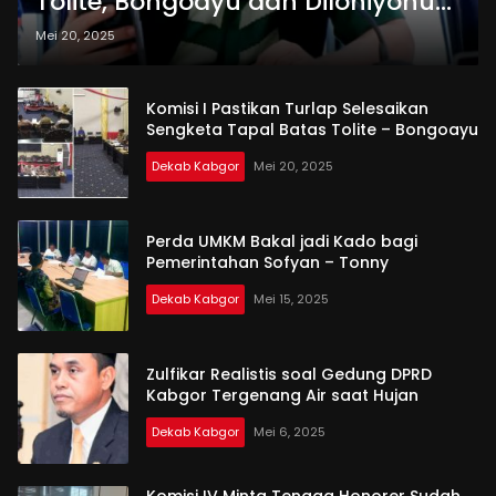
Tolite, Bongoayu dan Diloniyohu
Mengacu Perda
Mei 20, 2025
Komisi I Pastikan Turlap Selesaikan
Sengketa Tapal Batas Tolite – Bongoayu
Dekab Kabgor
Mei 20, 2025
Perda UMKM Bakal jadi Kado bagi
Pemerintahan Sofyan – Tonny
Dekab Kabgor
Mei 15, 2025
Zulfikar Realistis soal Gedung DPRD
Kabgor Tergenang Air saat Hujan
Dekab Kabgor
Mei 6, 2025