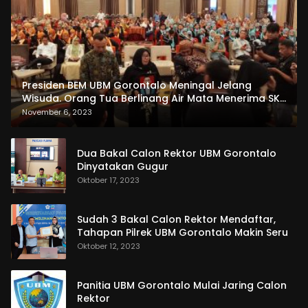
Presiden BEM UBM Gorontalo Meningal Jelang
Wisuda. Orang Tua Berlinang Air Mata Menerima SKL
dan Pemasangan Salempang
November 6, 2023
Dua Bakal Calon Rektor UBM Gorontalo
Dinyatakan Gugur
Oktober 17, 2023
Sudah 3 Bakal Calon Rektor Mendaftar,
Tahapan Pilrek UBM Gorontalo Makin Seru
Oktober 12, 2023
Panitia UBM Gorontalo Mulai Jaring Calon
Rektor