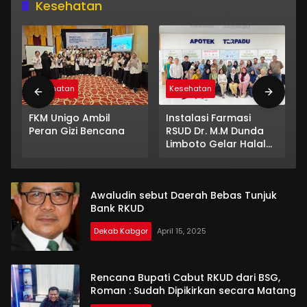
Kesehatan
Kesehatan
Kesehatan
FKM Unigo Ambil
Instalasi Farmasi
Peran Gizi Bencana
RSUD Dr. M.M Dunda
Limboto Gelar Halal
Bihalal, Perkuat
Silaturahmi dan
Semangat Pelayanan
Awaludin sebut Daerah Bebas Tunjuk
Bank RKUD
Dekab Kabgor
April 15, 2025
Rencana Bupati Cabut RKUD dari BSG,
Roman : Sudah Dipikirkan secara Matang