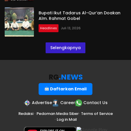
Bupati Ikut Tadarus Al-Qur’an Doakan
Alm. Rahmat Gobel
Headlines
Juli 13, 2026
Selengkapnya
RG
.NEWS
Daftarkan Email
Advertise
Career
Contact Us
Redaksi
•
Pedoman Media Siber
•
Terms of Service
•
Log in Mail