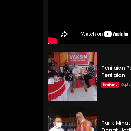
Penilaian P
Penilaian
Boalemo
Septe
Tarik Minat
Dapat Had