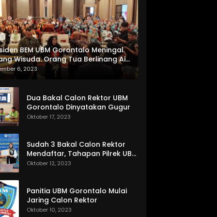
siden BEM UBM Gorontalo Meningal
ang Wisuda. Orang Tua Berlinang Air
ta Menerima SKL dan Pemasangan
ember 6, 2023
lempang
Dua Bakal Calon Rektor UBM
Gorontalo Dinyatakan Gugur
Oktober 17, 2023
Sudah 3 Bakal Calon Rektor
Mendaftar, Tahapan Pilrek UBM
Gorontalo Makin Seru
Oktober 12, 2023
Panitia UBM Gorontalo Mulai
Jaring Calon Rektor
Oktober 10, 2023