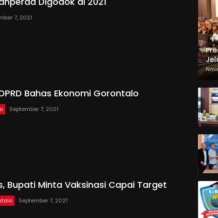
Ranperda Digodok di 2021
mber 7, 2021
Pre
Jel
Ma
Nov
Sa
 DPRD Bahas Ekonomi Gorontalo
lo
September 7, 2021
s, Bupati Minta Vaksinasi Capai Target
talo
September 7, 2021