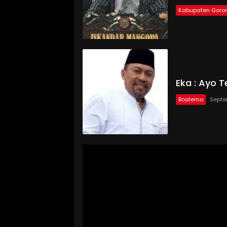
Kabupaten Goron
Eka : Ayo 
Boalemo
Septe