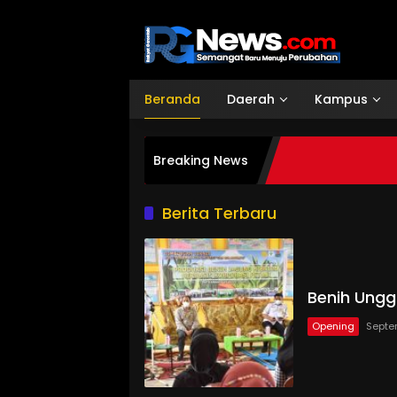
Langsung
ke
konten
Beranda
Daerah
Kampus
Breaking News
Berita Terbaru
Benih Unggu
Opening
Septe