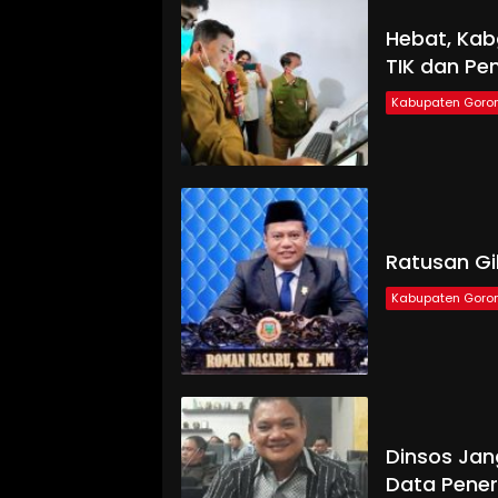
Hebat, Kabg
TIK dan Pe
Kabupaten Goron
Ratusan Gi
Kabupaten Goron
Dinsos Ja
Data Pener