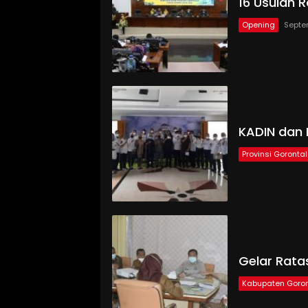
16 Usulan 
Opening
Septe
KADIN dan
Provinsi Goronta
Gelar Rata
Kabupaten Goron