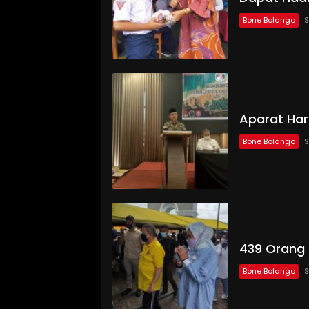
Bone Bolango
S
Aparat Haru
Bone Bolango
S
439 Orang 
Bone Bolango
S