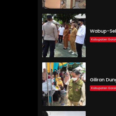
Wabup-Sekd
Kabupaten Goron
Giliran Du
Kabupaten Goron