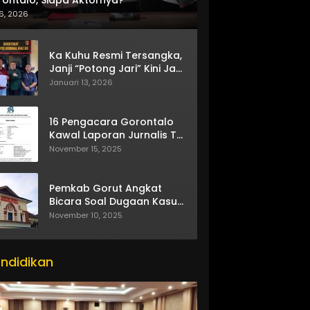
6, 2026
Ka Kuhu Resmi Tersangka,
Janji “Potong Jari” Kini Jadi
Bumerang
Januari 13, 2026
16 Pengacara Gorontalo
Kawal Laporan Jurnalis TV
One
November 15, 2025
Pemkab Gorut Angkat
Bicara Soal Dugaan Kasus
Asusila Oknum ASN
November 10, 2025
ndidikan