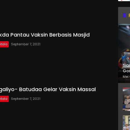
a Pantau Vaksin Berbasis Masjid
talo
September 7, 2021
Sia
Gor
Mei 
ngaliyo- Batudaa Gelar Vaksin Massal
talo
September 7, 2021