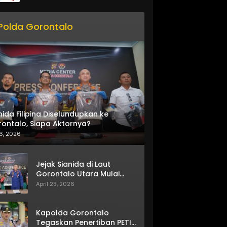
Polda Gorontalo
nida Filipina Diselundupkan ke
ontalo, Siapa Aktornya?
6, 2026
Jejak Sianida di Laut
Gorontalo Utara Mulai
Terkuak
April 23, 2026
Kapolda Gorontalo
Tegaskan Penertiban PETI