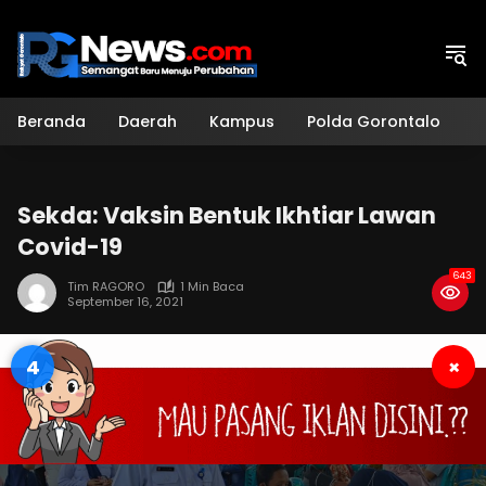
Langsung
ke
konten
Beranda
Daerah
Kampus
Polda Gorontalo
H
Sekda: Vaksin Bentuk Ikhtiar Lawan
Covid-19
643
Tim RAGORO
1 Min Baca
September 16, 2021
3
×