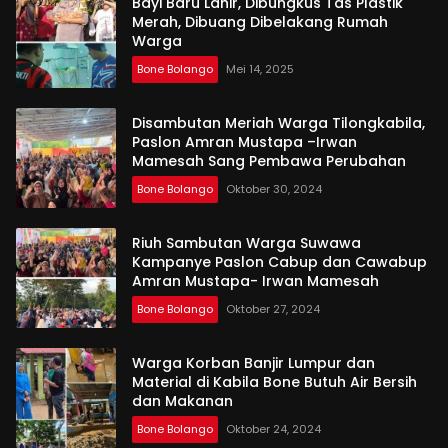
Bayi Baru Lahir, Dibungkus Tas Plastik
Merah, Dibuang Dibelakang Rumah
Warga
Bone Bolango
Mei 14, 2025
Disambutan Meriah Warga Tilongkabila,
Paslon Amran Mustapa –Irwan
Mamesah Sang Pembawa Perubahan
Bone Bolango
Oktober 30, 2024
Riuh Sambutan Warga Suwawa
Kampanye Paslon Cabup dan Cawabup
Amran Mustapa- Irwan Mamesah
Bone Bolango
Oktober 27, 2024
Warga Korban Banjir Lumpur dan
Material di Kabila Bone Butuh Air Bersih
dan Makanan
Bone Bolango
Oktober 24, 2024