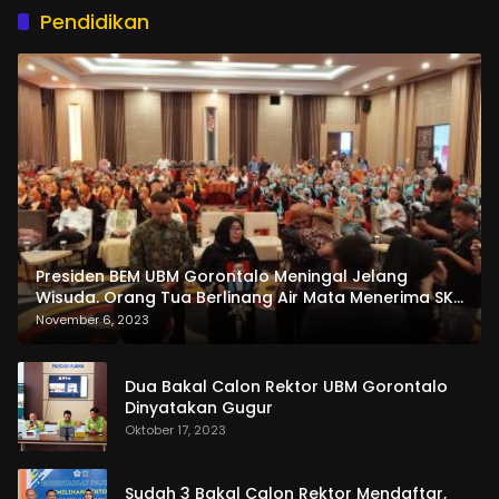
Pendidikan
Presiden BEM UBM Gorontalo Meningal Jelang
Wisuda. Orang Tua Berlinang Air Mata Menerima SKL
dan Pemasangan Salempang
November 6, 2023
Dua Bakal Calon Rektor UBM Gorontalo
Dinyatakan Gugur
Oktober 17, 2023
Sudah 3 Bakal Calon Rektor Mendaftar,