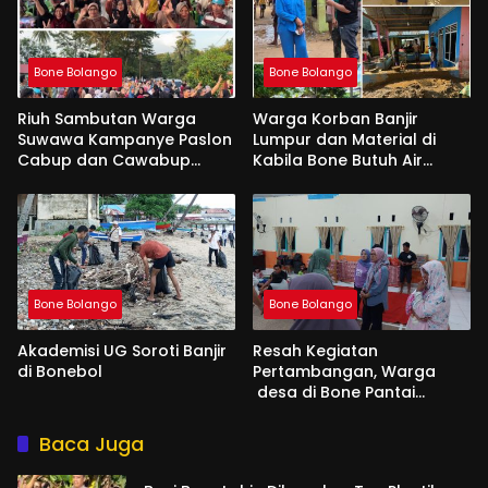
Bone Bolango
Bone Bolango
Riuh Sambutan Warga
Warga Korban Banjir
Suwawa Kampanye Paslon
Lumpur dan Material di
Cabup dan Cawabup
Kabila Bone Butuh Air
Amran Mustapa- Irwan
Bersih dan Makanan
Mamesah
Bone Bolango
Bone Bolango
Akademisi UG Soroti Banjir
Resah Kegiatan
di Bonebol
Pertambangan, Warga
desa di Bone Pantai
Mengadu ke Aleg Femi
Udoki
Baca Juga