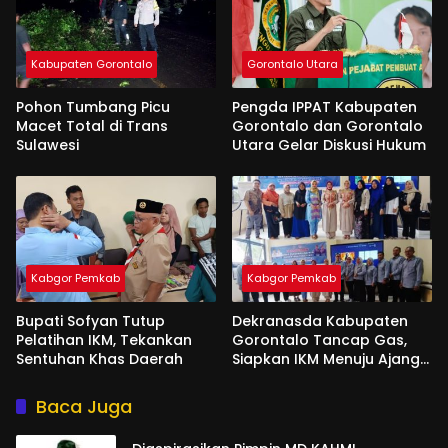
Kabupaten Gorontalo
Gorontalo Utara
Pohon Tumbang Picu
Pengda IPPAT Kabupaten
Macet Total di Trans
Gorontalo dan Gorontalo
Sulawesi
Utara Gelar Diskusi Hukum
Kabgor Pemkab
Kabgor Pemkab
Bupati Sofyan Tutup
Dekranasda Kabupaten
Pelatihan IKM, Tekankan
Gorontalo Tancap Gas,
Sentuhan Khas Daerah
Siapkan IKM Menuju Ajang
Peran Saka Nasional 2025
Baca Juga