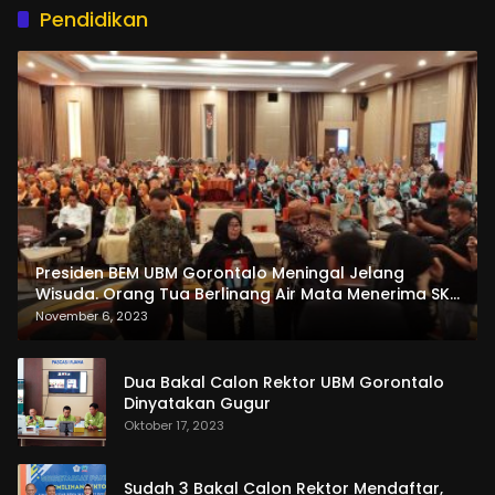
Pendidikan
Presiden BEM UBM Gorontalo Meningal Jelang
Wisuda. Orang Tua Berlinang Air Mata Menerima SKL
dan Pemasangan Salempang
November 6, 2023
Dua Bakal Calon Rektor UBM Gorontalo
Dinyatakan Gugur
Oktober 17, 2023
Sudah 3 Bakal Calon Rektor Mendaftar,