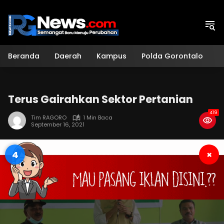
Langsung
ke
konten
Beranda
Daerah
Kampus
Polda Gorontalo
H
Terus Gairahkan Sektor Pertanian
419
Tim RAGORO
1 Min Baca
September 16, 2021
3
×