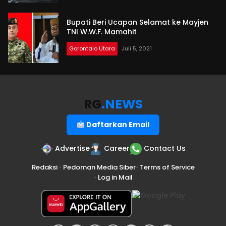
Bupati Beri Ucapan Selamat ke Mayjen
TNI W.W.F. Mamahit
Gorontalo Utara
Juli 5, 2021
RG
.NEWS
Daftarkan Email
Advertise
Career
Contact Us
Redaksi
•
Pedoman Media Siber
•
Terms of Service
•
Log in Mail