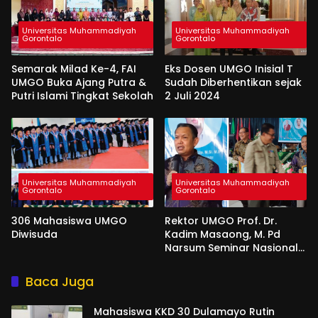
Universitas Muhammadiyah
Universitas Muhammadiyah
Gorontalo
Gorontalo
Semarak Milad Ke-4, FAI
Eks Dosen UMGO Inisial T
UMGO Buka Ajang Putra &
Sudah Diberhentikan sejak
Putri Islami Tingkat Sekolah
2 Juli 2024
Universitas Muhammadiyah
Universitas Muhammadiyah
Gorontalo
Gorontalo
306 Mahasiswa UMGO
Rektor UMGO Prof. Dr.
Diwisuda
Kadim Masaong, M. Pd
Narsum Seminar Nasional
di UMSI Sinjai
Baca Juga
Mahasiswa KKD 30 Dulamayo Rutin