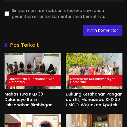
Simpan nama, email, dan situs web saya pada
peramban ini untuk komentar saya berikutnya.
Pos Terkait
Universitas Muhammadiyah
Universitas Muhammadiyah
Gorontalo
Gorontalo
Mahasiswa KKD 30
Dukung Ketahanan Pangan
Dulamayo Rutin
dan KL, Mahasiswa KKD 30
Laksanakan Bimbingan
UMGO, Wujudkan Apotek
Baca Al-Qur’an bagi Santri
Hidup Di Desa Dulamayo
TPQ Fastabiqul Khairat