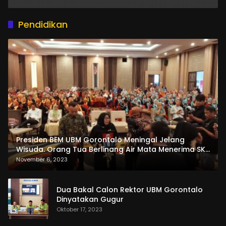
Pendidikan
Presiden BEM UBM Gorontalo Meningal Jelang
Wisuda. Orang Tua Berlinang Air Mata Menerima SKL
dan Pemasangan Salempang
November 6, 2023
Dua Bakal Calon Rektor UBM Gorontalo
Dinyatakan Gugur
Oktober 17, 2023