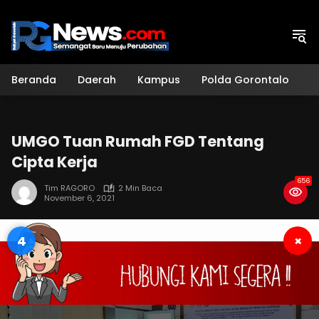
Langsung
ke
konten
Beranda
Daerah
Kampus
Polda Gorontalo
H
UMGO Tuan Rumah FGD Tentang
Cipta Kerja
656
Tim RAGORO
2 Min Baca
November 6, 2021
4
×