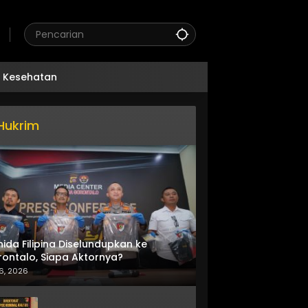
Kesehatan
Hukrim
nida Filipina Diselundupkan ke
ontalo, Siapa Aktornya?
6, 2026