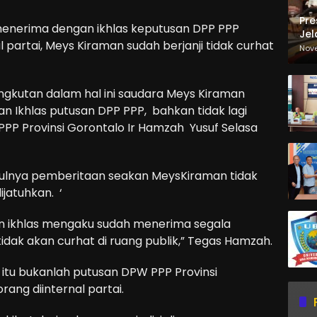
Pre
menerima dengan ikhlas keputusan DPP PPP
Jel
l partai, Meys Kiraman sudah berjanji tidak curhat
Ma
Nov
Sa
angkutan dalam hal ini saudara Meys Kiraman
Ikhlas putusan DPP PPP, bahkan tidak lagi
P Provinsi Gorontalo Ir Hamzah Yusuf Selasa
culnya pemberitaan seakan MeysKiraman tidak
ijatuhkan. ‘
gan ikhlas mengaku sudah menerima segala
tidak akan curhat di ruang publik,” Tegas Hamzah.
 itu bukanlah putusan DPW PPP Provinsi
rang diinternal partai.