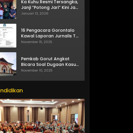
Ka Kuhu Resmi Tersangka,
Janji “Potong Jari” Kini Jadi
Bumerang
Januari 13, 2026
16 Pengacara Gorontalo
Kawal Laporan Jurnalis TV
One
November 15, 2025
Pemkab Gorut Angkat
Bicara Soal Dugaan Kasus
Asusila Oknum ASN
November 10, 2025
ndidikan