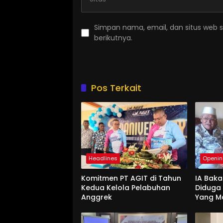
Simpan nama, email, dan situs web 
berikutnya.
Pos Terkait
Headlines
Openi
Komitmen PT AGIT di Tahun
IA Baka
Kedua Kelola Pelabuhan
Diduga
Anggrek
Yang M