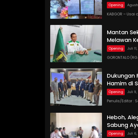
Opening
Agust
KABGOR – Usai d
Mantan Sek
Melawan Ke
Opening
Juli 11
GORONTALO (RG.
Dukungan P
Hamim di S
Opening
Juli 9
Penulis/Editor 
Heboh, Ale
Sabung A
Opening
Juli 6