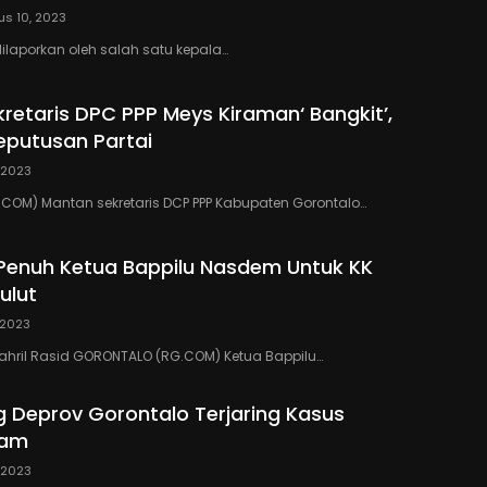
us 10, 2023
ilaporkan oleh salah satu kepala…
retaris DPC PPP Meys Kiraman‘ Bangkit’,
putusan Partai
, 2023
COM) Mantan sekretaris DCP PPP Kabupaten Gorontalo…
enuh Ketua Bappilu Nasdem Untuk KK
ulut
, 2023
: Sahril Rasid GORONTALO (RG.COM) Ketua Bappilu…
g Deprov Gorontalo Terjaring Kasus
yam
, 2023