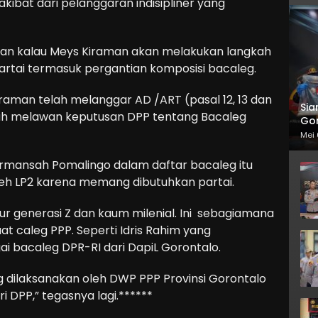
kibat dari pelanggaran indisipliner yang
itaan kalau Meys Kiraman akan melakukan langkah
artai termasuk pergantian komposisi bacaleg.
raman telah melanggar AD /ART (pasal 12, 13 dan
Sia
telah melawan keputusan DPP tentang Bacaleg
Gor
Mei 
ansah Pomalingo dalam daftar bacaleg itu
leh LP2 karena memang dibutuhkan partai.
r generasi Z dan kaum milenial. Ini sebagiamana
t caleg PPP. Seperti Idris Rahim yang
i bacaleg DPR-RI dari DapiL Gorontalo.
ang dilaksanakan oleh DWP PPP Provinsi Gorontalo
 DPP,” tegasnya lagi.******