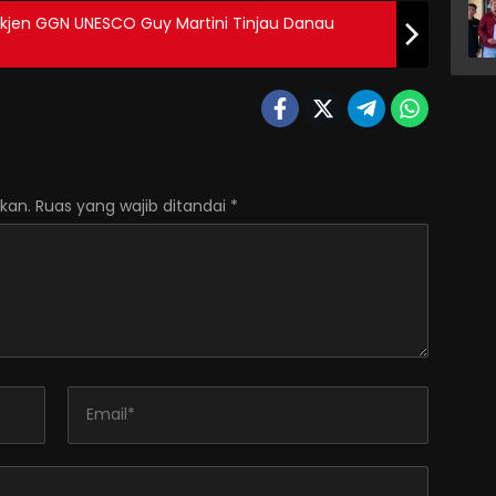
ekjen GGN UNESCO Guy Martini Tinjau Danau
kan.
Ruas yang wajib ditandai
*