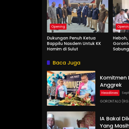
Opening
Openi
Dukungan Penuh Ketua
Heboh,
Bappilu Nasdem Untuk KK
Goronta
Hamim di Sulut
Sabung
Baca Juga
Komitmen P
Anggrek
Headlines
Sept
GORONTALO (RG.C
IA Bakal D
Yang Masih