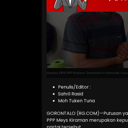
Humas DPW PPP Provinsi Gorontalo Ir Hamzah Yus
Penulis/Editor :
Sahril Rasid
Moh Tuken Tuna
GORONTALO (RG.COM)—Putusan yang
PPP Meys Kiraman merupakan keputu
partai tersebut.