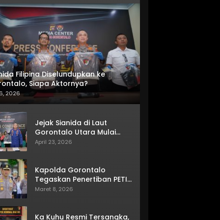
nida Filipina Diselundupkan ke
ontalo, Siapa Aktornya?
6, 2026
Jejak Sianida di Laut
Gorontalo Utara Mulai
Terkuak
April 23, 2026
Kapolda Gorontalo
Tegaskan Penertiban PETI
Terus Berjalan
Maret 8, 2026
Ka Kuhu Resmi Tersangka,