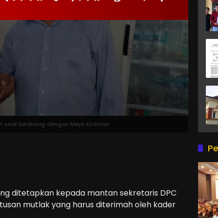
uf saat berdialog dengan Meys Kiraman
Pe
 ditetapkan kepada mantan sekretaris DPC
san mutlak yang harus diterimah oleh kader