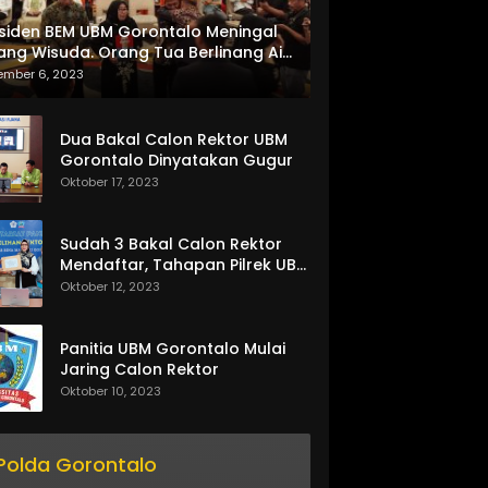
siden BEM UBM Gorontalo Meningal
ang Wisuda. Orang Tua Berlinang Air
ta Menerima SKL dan Pemasangan
ember 6, 2023
lempang
Dua Bakal Calon Rektor UBM
Gorontalo Dinyatakan Gugur
Oktober 17, 2023
Sudah 3 Bakal Calon Rektor
Mendaftar, Tahapan Pilrek UBM
Gorontalo Makin Seru
Oktober 12, 2023
Panitia UBM Gorontalo Mulai
Jaring Calon Rektor
Oktober 10, 2023
Polda Gorontalo