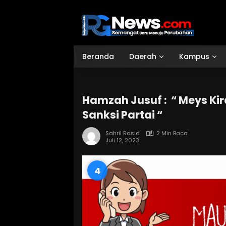
Langsung
ke
konten
Beranda
Daerah
Kampus
Hamzah Jusuf : “ Meys Ki
Sanksi Partai “
Sahril Rasid
2 Min Baca
Juli 12, 2023
3