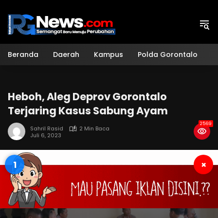
Langsung
ke
konten
Beranda
Daerah
Kampus
Polda Gorontalo
H
Heboh, Aleg Deprov Gorontalo
Terjaring Kasus Sabung Ayam
2569
Sahril Rasid
2 Min Baca
Juli 6, 2023