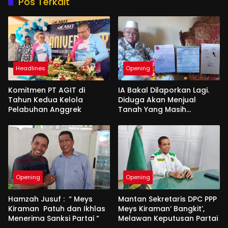
Pos Terkait
Headlines
Opening
Komitmen PT AGIT di
IA Bakal Dilaporkan Lagi.
Tahun Kedua Kelola
Diduga Akan Menjual
Pelabuhan Anggrek
Tanah Yang Masih
Berperkara
Opening
Opening
Hamzah Jusuf : “ Meys
Mantan Sekretaris DPC PPP
Kiraman Patuh dan Ikhlas
Meys Kiraman‘ Bangkit’,
Menerima Sanksi Partai “
Melawan Keputusan Partai