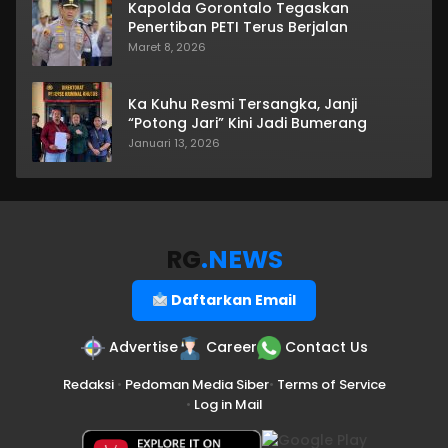
Kapolda Gorontalo Tegaskan
Penertiban PETI Terus Berjalan
Maret 8, 2026
Ka Kuhu Resmi Tersangka, Janji
“Potong Jari” Kini Jadi Bumerang
Januari 13, 2026
RG
.NEWS
Daftarkan Email
Advertise
Career
Contact Us
Redaksi
•
Pedoman Media Siber
•
Terms of Service
•
Log in Mail