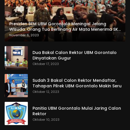
Presiden BEM UBM Gorontalo Meningal Jelang
Wisuda. Orang Tua Berlinang Air Mata Menerima SKL
dan Pemasangan Salempang
November 6, 2023
Dua Bakal Calon Rektor UBM Gorontalo
Dinyatakan Gugur
Oktober 17, 2023
Sudah 3 Bakal Calon Rektor Mendaftar,
Tahapan Pilrek UBM Gorontalo Makin Seru
Oktober 12, 2023
Panitia UBM Gorontalo Mulai Jaring Calon
Rektor
Oktober 10, 2023