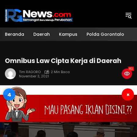
Langsung
ke
konten
Beranda
Daerah
Kampus
Polda Gorontalo
H
Omnibus Law Cipta Kerja di Daerah
812
Tim RAGORO
2 Min Baca
November 3, 2021
3
×