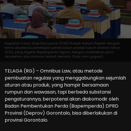
Kegiatan Focus Grup Discussion (FGD) Produk Hukum Daerah dengan
tema akselerasi penetapan perencaaan produk hukum daerah tahun
2022, yang digelar Bapemperda Deprov, dengan melibatkan para
akademisi dan instansi terkait, kemarin. (foto: romi gogani)
TELAGA (RG) – Omnibus Law, atau metode
pembuatan regulasi yang menggabungkan sejumlah
aturan atau produk, yang hampir bersamaan
rumpun dan wawasan, tapi berbeda substansi
pengaturannya, berpotensi akan diakomodir oleh
Badan Pembentukan Perda (Bapemperda) DPRD
Provinsi (Deprov) Gorontalo, bisa diberlakukan di
provinsi Gorontalo.