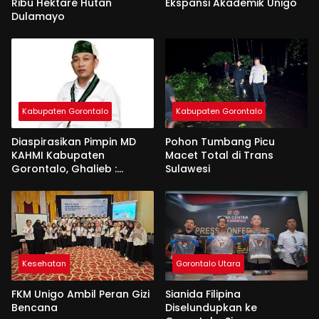
Ribu Hektare Hutan
Ekspansi Akademik Unigo
Dulamayo
Kabupaten Gorontalo
Kabupaten Gorontalo
Diaspirasikan Pimpin MD
Pohon Tumbang Picu
KAHMI Kabupaten
Macet Total di Trans
Gorontalo, Ghalieb :
Sulawesi
Banyak Senior Lebih Layak
Kesehatan
Gorontalo Utara
FKM Unigo Ambil Peran Gizi
Sianida Filipina
Bencana
Diselundupkan ke