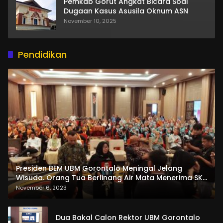
Pemkab Gorut Angkat Bicara Soal
Dugaan Kasus Asusila Oknum ASN
November 10, 2025
Pendidikan
Presiden BEM UBM Gorontalo Meningal Jelang
Wisuda. Orang Tua Berlinang Air Mata Menerima SKL
dan Pemasangan Salempang
November 6, 2023
Dua Bakal Calon Rektor UBM Gorontalo