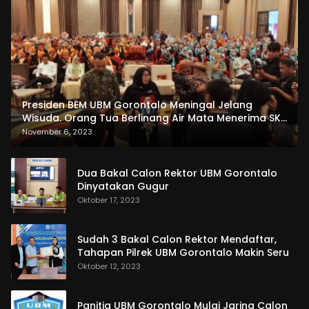
Presiden BEM UBM Gorontalo Meningal Jelang
Wisuda. Orang Tua Berlinang Air Mata Menerima SKL
dan Pemasangan Salempang
November 6, 2023
Dua Bakal Calon Rektor UBM Gorontalo
Dinyatakan Gugur
Oktober 17, 2023
Sudah 3 Bakal Calon Rektor Mendaftar,
Tahapan Pilrek UBM Gorontalo Makin Seru
Oktober 12, 2023
Panitia UBM Gorontalo Mulai Jaring Calon