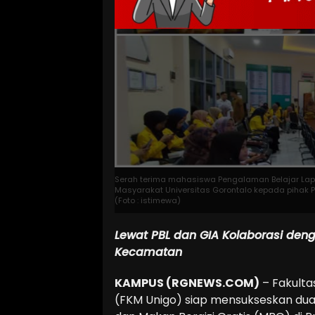
Serah terima mahasiswa Pengalaman Belajar Lapa
Masyarakat Universitas Gorontalo kepada pihak
(Foto : istimewa)
Lewat PBL dan GIA
Kolaborasi deng
Kecamatan
KAMPUS (RGNEWS.COM)
– Fakulta
(FKM Unigo) siap mensukseskan dua