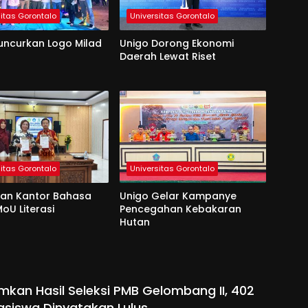
sitas Gorontalo
Universitas Gorontalo
uncurkan Logo Milad
Unigo Dorong Ekonomi
Daerah Lewat Riset
sitas Gorontalo
Universitas Gorontalo
dan Kantor Bahasa
Unigo Gelar Kampanye
oU Literasi
Pencegahan Kebakaran
Hutan
kan Hasil Seleksi PMB Gelombang II, 402
siswa Dinyatakan Lulus