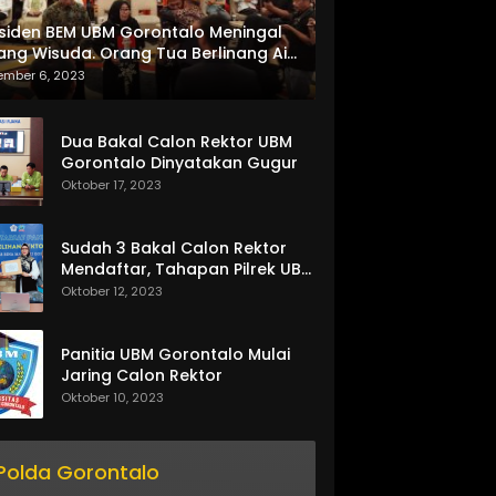
siden BEM UBM Gorontalo Meningal
ang Wisuda. Orang Tua Berlinang Air
ta Menerima SKL dan Pemasangan
ember 6, 2023
lempang
Dua Bakal Calon Rektor UBM
Gorontalo Dinyatakan Gugur
Oktober 17, 2023
Sudah 3 Bakal Calon Rektor
Mendaftar, Tahapan Pilrek UBM
Gorontalo Makin Seru
Oktober 12, 2023
Panitia UBM Gorontalo Mulai
Jaring Calon Rektor
Oktober 10, 2023
Polda Gorontalo