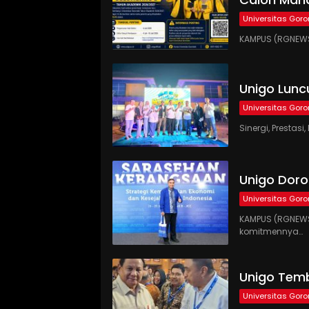
Universitas Goro
KAMPUS (RGNEWS
Unigo Lunc
Universitas Goro
Sinergi, Presta
Unigo Doro
Universitas Goro
KAMPUS (RGNEWS
komitmennya…
Unigo Temb
Universitas Goro