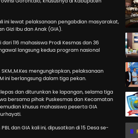
rovinsi Gorontalo, khususnya di Kabupaten
Pre
Jel
Ma
li ini lewat pelaksanaan pengabdian masyarakat,
Nov
Sa
 Gizi Ibu dan Anak (GIA).
i dari 116 mahasiswa Prodi Kesmas dan 36
engawal langsung kedua program nasional
ti, SKM.,M.Kes mengungkapkan, pelaksanaan
 ini berlangsung dalam tiga pekan.
 dilepas dan diturunkan ke lapangan, selama tiga
iswa bersama pihak Puskesmas dan Kecamatan
kemudian khusus mahasiswa peserta GIA
rhayati.
BL dan GIA kali ini, dipusatkan di 15 Desa se-