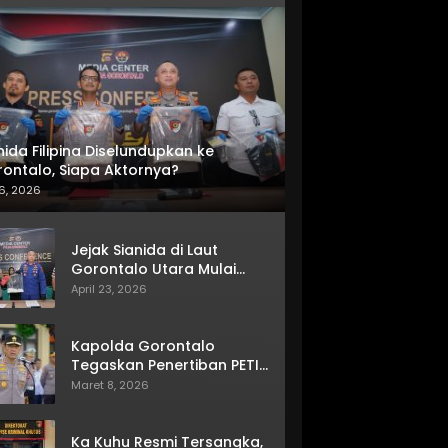
nida Filipina Diselundupkan ke
ontalo, Siapa Aktornya?
6, 2026
Jejak Sianida di Laut
Gorontalo Utara Mulai
Terkuak
April 23, 2026
Kapolda Gorontalo
Tegaskan Penertiban PETI
Terus Berjalan
Maret 8, 2026
Ka Kuhu Resmi Tersangka,