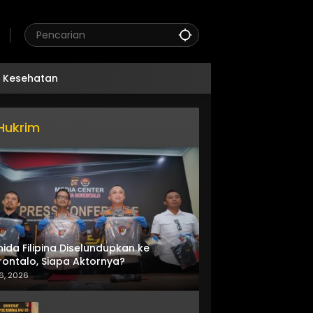
Kesehatan
Hukrim
nida Filipina Diselundupkan ke
ontalo, Siapa Aktornya?
6, 2026