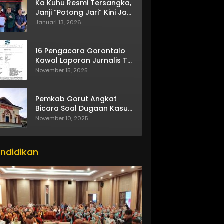
Ka Kuhu Resmi Tersangka,
Janji “Potong Jari” Kini Jadi
Bumerang
Januari 13, 2026
16 Pengacara Gorontalo
Kawal Laporan Jurnalis TV
One
November 15, 2025
Pemkab Gorut Angkat
Bicara Soal Dugaan Kasus
Asusila Oknum ASN
November 10, 2025
ndidikan