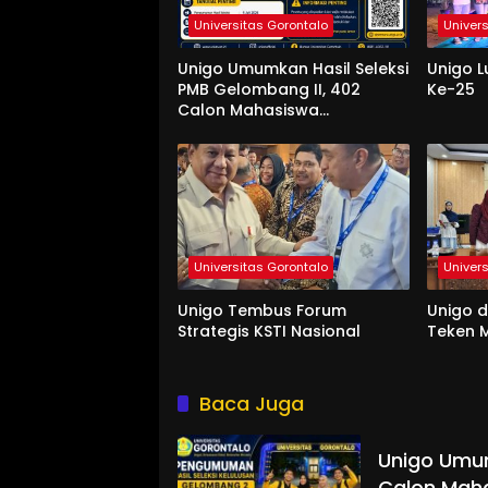
Universitas Gorontalo
Univer
Unigo Umumkan Hasil Seleksi
Unigo L
PMB Gelombang II, 402
Ke-25
Calon Mahasiswa
Dinyatakan Lulus
Universitas Gorontalo
Univer
Unigo Tembus Forum
Unigo 
Strategis KSTI Nasional
Teken M
Baca Juga
Unigo Umum
Calon Maha