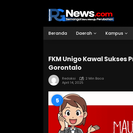
Langsung
ke
konten
Beranda
Daerah
Kampus
FKM Unigo Kawal Sukses 
Gorontalo
Redaksi
2 Min Baca
April 14, 2025
4