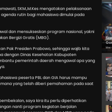
hmawati, SKM.,M.Kes mengatakan pelaksanaan
 agenda rutin bagi mahasiswa dimulai pada
ngawal dan mensukseskan program nasional, yakni
an Bergizi Gratis (MBG).
Sia
Gor
Mei 
an Pak Presiden Prabowo, sehingga wajib kita
sama dengan Dinas Kesehatan Kabupaten
 membantu pemerintah daerah mengawal apa yang
ya.
 mahasiswa peserta PBL dan GIA harus mampu
imana yang telah diberi pemahaman pada saat
embekalan, saya kira itu perlu diperhatikan
pangan nanti program kegiatan berjalan