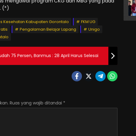
okus mengawal program CKG dan MBG yang pada
 (*)
as Kesehatan Kabupaten Gorontalo
FKM UG
atis
Pengalaman Belajar Lapang
Unigo
talo
ah 75 Persen, Banmus : 28 April Harus Selesai
kan.
Ruas yang wajib ditandai
*