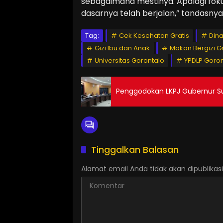
sebagaimana mestinya. Apalagi f
dasarnya telah berjalan,” tandasnya.
Tag:
Cek Kesehatan Gratis
Din
Gizi Ibu dan Anak
Makan Bergizi Gr
Universitas Gorontalo
YPDLP Goron
Penggodokan LKPJ Gubernur Sud
Tinggalkan Balasan
Alamat email Anda tidak akan dipublikasi