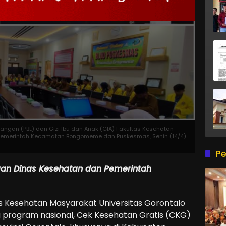
ngan (PBL) dan Gizi Ibu dan Anak (GIA) Fakultas Kesehatan
 Pemerintah Kecamatan Bongomeme dan Puskesmas, Senin (14/4).
Pe
an Dinas Kesehatan dan Pemerintah
s Kesehatan Masyarakat Universitas Gorontalo
 program nasional, Cek Kesehatan Gratis (CKG)