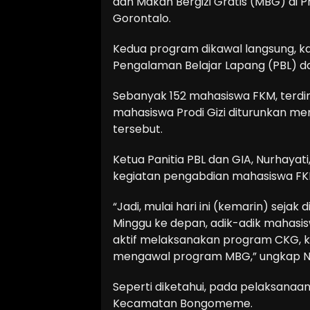
dan Makan Bergizi Gratis (MBG) di P
Gorontalo.
Kedua program dikawal langsung, ka
Pengalaman Belajar Lapang (PBL) dan
Sebanyak 152 mahasiswa FKM, terdir
mahasiswa Prodi Gizi diturunkan m
tersebut.
Ketua Panitia PBL dan GIA, Nurhaya
kegiatan pengabdian mahasiswa FKM
“Jadi, mulai hari ini (kemarin) sejak
Minggu ke depan, adik-adik mahas
aktif melaksanakan program CKG, 
mengawal program MBG,” ungkap Nu
Seperti diketahui, pada pelaksanaan P
Kecamatan Bongomeme.