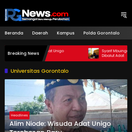
Langsung
ke
konten
Beranda
Daerah
Kampus
Polda Gorontalo
H
 Wisuda Adat Unigo
Syarif Mbuinga Apresiasi Wisud
Breaking News
Baru
Dibalut Adat
Universitas Gorontalo
Headlines
Alim Niode: Wisuda Adat Unigo