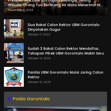
Presiden BEM UBM Gorontalo Meningal Jelang
Wisuda. Orang Tua Berlinang Air Mata Menerima SKL
dan Pemasangan Salempang
November 6, 2023
Dua Bakal Calon Rektor UBM Gorontalo
Dinyatakan Gugur
Oktober 17, 2023
Sudah 3 Bakal Calon Rektor Mendaftar,
Tahapan Pilrek UBM Gorontalo Makin Seru
Oktober 12, 2023
Panitia UBM Gorontalo Mulai Jaring Calon
Rektor
Oktober 10, 2023
Polda Gorontalo