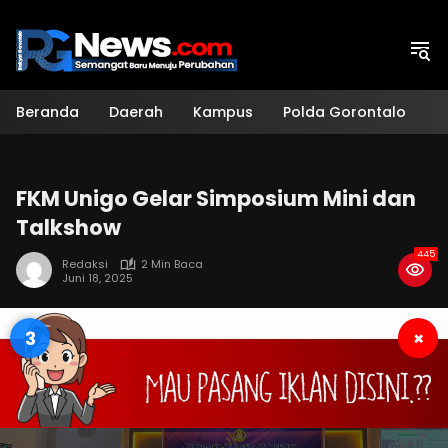
Langsung
ke
konten
Beranda
Daerah
Kampus
Polda Gorontalo
H
FKM Unigo Gelar Simposium Mini dan
Talkshow
445
Redaksi
2 Min Baca
Juni 18, 2025
3
×