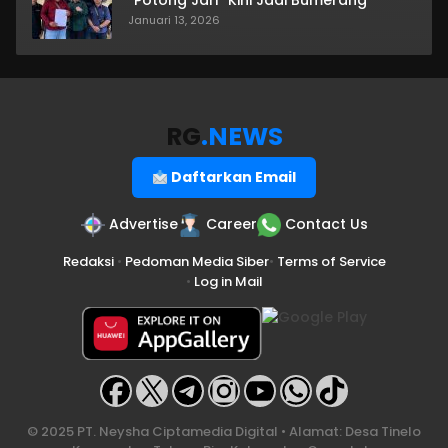
“Potong Jari” Kini Jadi Bumerang
Januari 13, 2026
RG
.NEWS
Daftarkan Email
Advertise
Career
Contact Us
Redaksi
•
Pedoman Media Siber
•
Terms of Service
•
Log in Mail
© 2025 PT. Neysha Ciptamedia Digital • Alamat: Desa Tinelo