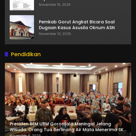
November 15, 2025
Pemkab Gorut Angkat Bicara Soal
Dugaan Kasus Asusila Oknum ASN
November 10, 2025
Pendidikan
Presiden BEM UBM Gorontalo Meningal Jelang
Wisuda. Orang Tua Berlinang Air Mata Menerima SKL
dan Pemasangan Salempang
November 6, 2023