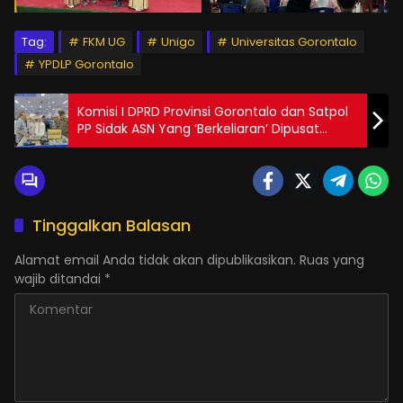
Tag:
FKM UG
Unigo
Universitas Gorontalo
YPDLP Gorontalo
Komisi I DPRD Provinsi Gorontalo dan Satpol
PP Sidak ASN Yang ‘Berkeliaran’ Dipusat
Perbelanjaan
Tinggalkan Balasan
Alamat email Anda tidak akan dipublikasikan.
Ruas yang
wajib ditandai
*