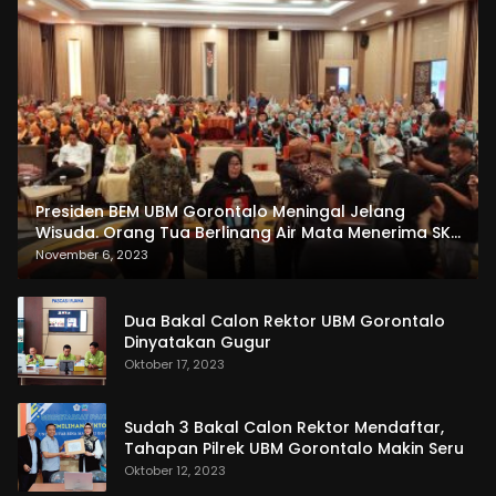
Presiden BEM UBM Gorontalo Meningal Jelang
Wisuda. Orang Tua Berlinang Air Mata Menerima SKL
dan Pemasangan Salempang
November 6, 2023
Dua Bakal Calon Rektor UBM Gorontalo
Dinyatakan Gugur
Oktober 17, 2023
Sudah 3 Bakal Calon Rektor Mendaftar,
Tahapan Pilrek UBM Gorontalo Makin Seru
Oktober 12, 2023