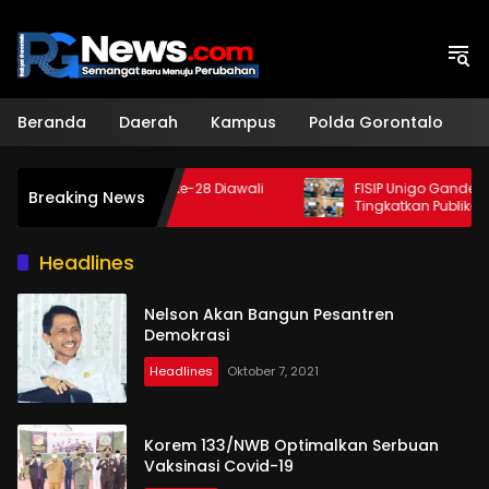
Langsung
ke
konten
Beranda
Daerah
Kampus
Polda Gorontalo
H
 Angkatan ke-28 Diawali
FISIP Unigo Gandeng Unismuh Ma
Breaking News
Gorontalo
Tingkatkan Publikasi Internasional
Headlines
Nelson Akan Bangun Pesantren
Demokrasi
Headlines
Oktober 7, 2021
Korem 133/NWB Optimalkan Serbuan
Vaksinasi Covid-19