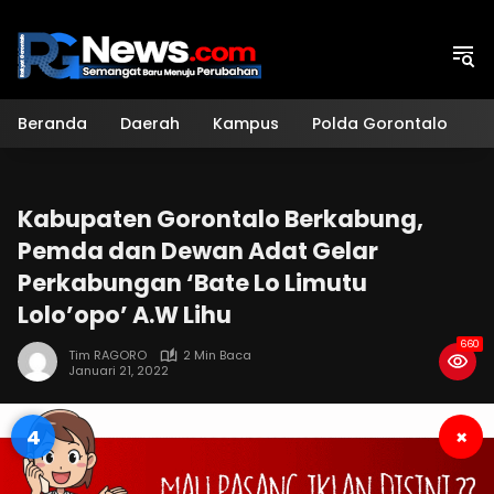
Langsung
ke
konten
Beranda
Daerah
Kampus
Polda Gorontalo
H
Kabupaten Gorontalo Berkabung,
Pemda dan Dewan Adat Gelar
Perkabungan ‘Bate Lo Limutu
Lolo’opo’ A.W Lihu
660
Tim RAGORO
2 Min Baca
Januari 21, 2022
3
×