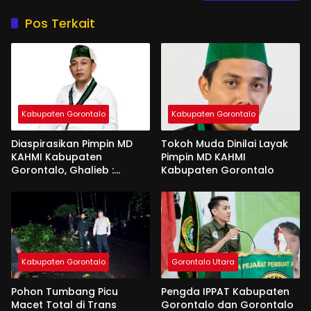
Pos Terkait
Kabupaten Gorontalo
Kabupaten Gorontalo
Diaspirasikan Pimpin MD
Tokoh Muda Dinilai Layak
KAHMI Kabupaten
Pimpin MD KAHMI
Gorontalo, Ghalieb :
Kabupaten Gorontalo
Banyak Senior Lebih Layak
Kabupaten Gorontalo
Gorontalo Utara
Pohon Tumbang Picu
Pengda IPPAT Kabupaten
Macet Total di Trans
Gorontalo dan Gorontalo