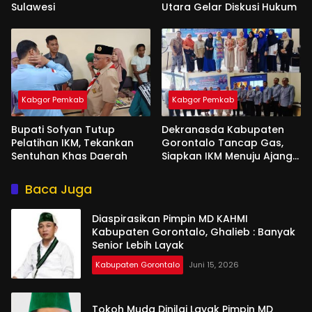
Sulawesi
Utara Gelar Diskusi Hukum
Kabgor Pemkab
Kabgor Pemkab
Bupati Sofyan Tutup
Dekranasda Kabupaten
Pelatihan IKM, Tekankan
Gorontalo Tancap Gas,
Sentuhan Khas Daerah
Siapkan IKM Menuju Ajang
Peran Saka Nasional 2025
Baca Juga
Diaspirasikan Pimpin MD KAHMI
Kabupaten Gorontalo, Ghalieb : Banyak
Senior Lebih Layak
Kabupaten Gorontalo
Juni 15, 2026
Tokoh Muda Dinilai Layak Pimpin MD