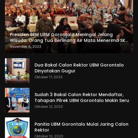
Presiden BEM UBM Gorontalo Meningal Jelang
Wisuda. Orang Tua Berlinang Air Mata Menerima SKL
dan Pemasangan Salempang
November 6, 2023
Dua Bakal Calon Rektor UBM Gorontalo
Dinyatakan Gugur
Oktober 17, 2023
Sudah 3 Bakal Calon Rektor Mendaftar,
Tahapan Pilrek UBM Gorontalo Makin Seru
Oktober 12, 2023
Panitia UBM Gorontalo Mulai Jaring Calon
Rektor
Oktober 10, 2023