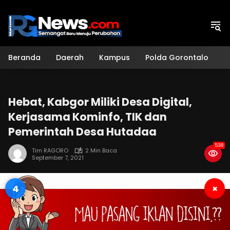
Langsung
ke
konten
Beranda
Daerah
Kampus
Polda Gorontalo
H
Hebat, Kabgor Miliki Desa Digital,
Kerjasama Kominfo, TIK dan
Pemerintah Desa Hutadaa
538
Tim RAGORO
2 Min Baca
September 7, 2021
3
×