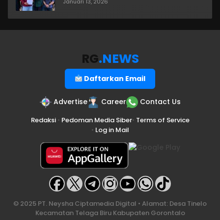
Januari 13, 2026
RG
.NEWS
Daftarkan Email
Advertise
Career
Contact Us
Redaksi
•
Pedoman Media Siber
•
Terms of Service
•
Log in Mail
© 2025 PT. Neysha Ciptamedia Digital • Alamat: Desa Tinelo
Kecamatan Telaga Biru Kabupaten Gorontalo