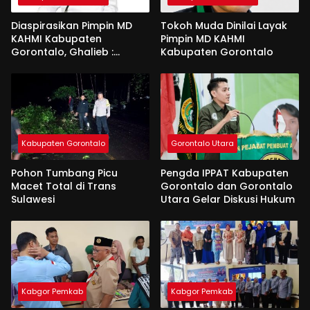
Diaspirasikan Pimpin MD
Tokoh Muda Dinilai Layak
KAHMI Kabupaten
Pimpin MD KAHMI
Gorontalo, Ghalieb :
Kabupaten Gorontalo
Banyak Senior Lebih Layak
Kabupaten Gorontalo
Gorontalo Utara
Pohon Tumbang Picu
Pengda IPPAT Kabupaten
Macet Total di Trans
Gorontalo dan Gorontalo
Sulawesi
Utara Gelar Diskusi Hukum
Kabgor Pemkab
Kabgor Pemkab