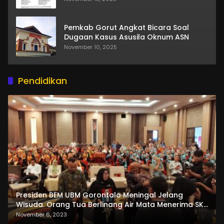
Pemkab Gorut Angkat Bicara Soal
Dugaan Kasus Asusila Oknum ASN
November 10, 2025
Pendidikan
Presiden BEM UBM Gorontalo Meningal Jelang
Wisuda. Orang Tua Berlinang Air Mata Menerima SKL
dan Pemasangan Salempang
November 6, 2023