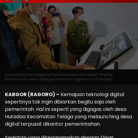
Lhaunching Desa Digital di Desa Hutadaa oleh Bupati-Wabup.
Kemandirian desa dibangun lewat era digitalisasi. (Foto:dok)
KABGOR (RAGORO) –
Kemajuan teknologi digital
sepertinya tak ingin dibiarkan begitu saja oleh
pemerintah. Hal ini seperti yang digagas oleh desa
Hutadaa Kecamatan Telaga yang melaunching desa
digital terpusat dikantor pemerintahan.
Kegiatan yang dikerjasamakan dengan Dinas