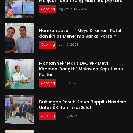
Menjual Tanah Yang Masih Berperkara
Opening
Agustus 10, 2023
Hamzah Jusuf : “ Meys Kiraman Patuh
dan Ikhlas Menerima Sanksi Partai “
Opening
Juli 12, 2023
Mantan Sekretaris DPC PPP Meys
Kiraman‘ Bangkit’, Melawan Keputusan
Partai
Opening
Juli 11, 2023
Dukungan Penuh Ketua Bappilu Nasdem
Untuk KK Hamim di Sulut
Opening
Juli 9, 2023