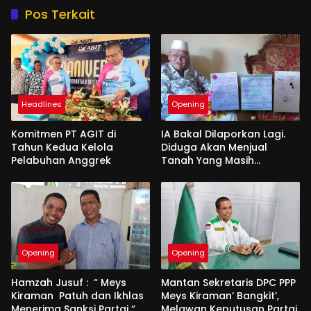
Pos Terkait
Headlines
Opening
Komitmen PT AGIT di
IA Bakal Dilaporkan Lagi.
Tahun Kedua Kelola
Diduga Akan Menjual
Pelabuhan Anggrek
Tanah Yang Masih
Berperkara
Opening
Opening
Hamzah Jusuf : “ Meys
Mantan Sekretaris DPC PPP
Kiraman Patuh dan Ikhlas
Meys Kiraman‘ Bangkit’,
Menerima Sanksi Partai “
Melawan Keputusan Partai