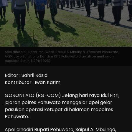
Apel dihadiri Bupati Pohuwato, Saipul A. Mbuinga, Kapolres Pohuwato,
AKBP. Joko Sulistiono, Dandim 1313 Pohuwato diawali pemeriksaan
pasukan Senin, (17/4/2023)
Editor : Sahril Rasid
Kontributor : Iwan Karim
GORONTALO (RG-COM) Jelang hari raya Idul Fitri,
jajaran polres Pohuwato menggelar apel gelar
pasukan operasi ketupat di halaman mapolres
Pohuwato.
Apel dihadiri Bupati Pohuwato, Saipul A. Mbuinga,