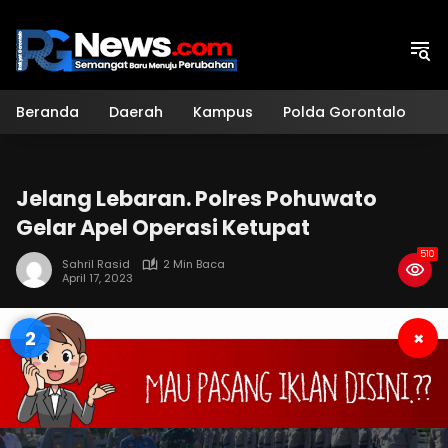
Langsung
ke
konten
Beranda
Daerah
Kampus
Polda Gorontalo
H
Jelang Lebaran. Polres Pohuwato
Gelar Apel Operasi Ketupat
510
Sahril Rasid
2 Min Baca
April 17, 2023
1
×