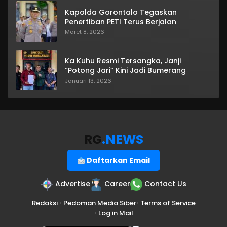
Kapolda Gorontalo Tegaskan
Penertiban PETI Terus Berjalan
Maret 8, 2026
Ka Kuhu Resmi Tersangka, Janji
“Potong Jari” Kini Jadi Bumerang
Januari 13, 2026
RG
.NEWS
Daftarkan Email
Advertise
Career
Contact Us
Redaksi
•
Pedoman Media Siber
•
Terms of Service
•
Log in Mail