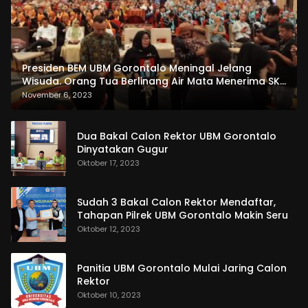
Presiden BEM UBM Gorontalo Meningal Jelang
Wisuda. Orang Tua Berlinang Air Mata Menerima SKL
dan Pemasangan Salempang
November 6, 2023
Dua Bakal Calon Rektor UBM Gorontalo
Dinyatakan Gugur
Oktober 17, 2023
Sudah 3 Bakal Calon Rektor Mendaftar,
Tahapan Pilrek UBM Gorontalo Makin Seru
Oktober 12, 2023
Panitia UBM Gorontalo Mulai Jaring Calon
Rektor
Oktober 10, 2023