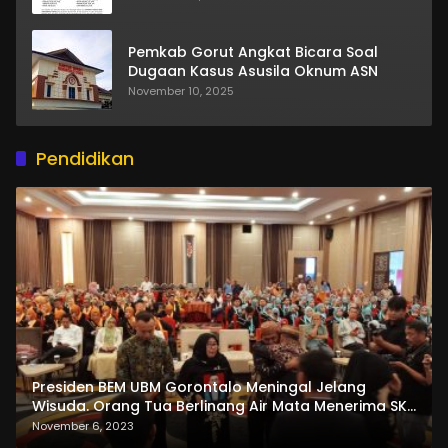
Pemkab Gorut Angkat Bicara Soal
Dugaan Kasus Asusila Oknum ASN
November 10, 2025
Pendidikan
Presiden BEM UBM Gorontalo Meningal Jelang
Wisuda. Orang Tua Berlinang Air Mata Menerima SKL
dan Pemasangan Salempang
November 6, 2023