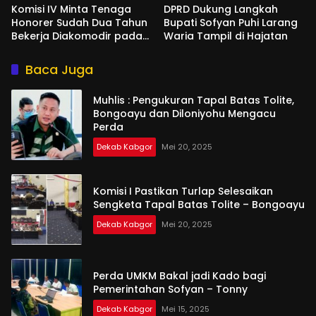
Komisi IV Minta Tenaga
DPRD Dukung Langkah
Honorer Sudah Dua Tahun
Bupati Sofyan Puhi Larang
Bekerja Diakomodir pada
Waria Tampil di Hajatan
PPPK Paruh Waktu
Baca Juga
Muhlis : Pengukuran Tapal Batas Tolite,
Bongoayu dan Diloniyohu Mengacu
Perda
Dekab Kabgor
Mei 20, 2025
Komisi I Pastikan Turlap Selesaikan
Sengketa Tapal Batas Tolite – Bongoayu
Dekab Kabgor
Mei 20, 2025
Perda UMKM Bakal jadi Kado bagi
Pemerintahan Sofyan – Tonny
Dekab Kabgor
Mei 15, 2025