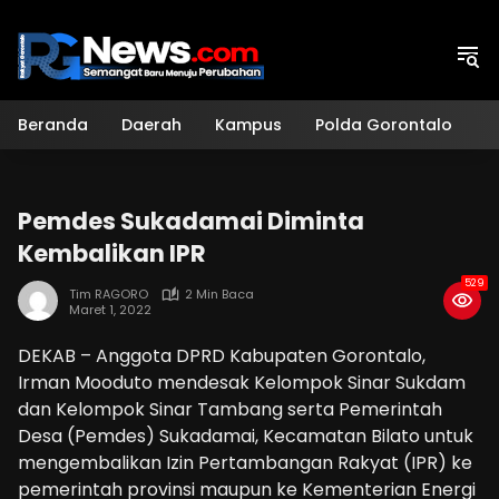
Langsung
ke
konten
Beranda
Daerah
Kampus
Polda Gorontalo
H
Pemdes Sukadamai Diminta
Kembalikan IPR
529
Tim RAGORO
2 Min Baca
Maret 1, 2022
DEKAB – Anggota DPRD Kabupaten Gorontalo,
Irman Mooduto mendesak Kelompok Sinar Sukdam
dan Kelompok Sinar Tambang serta Pemerintah
Desa (Pemdes) Sukadamai, Kecamatan Bilato untuk
mengembalikan Izin Pertambangan Rakyat (IPR) ke
pemerintah provinsi maupun ke Kementerian Energi