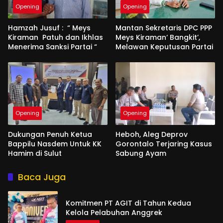
Opening
Opening
Hamzah Jusuf : “ Meys
Mantan Sekretaris DPC PPP
Kiraman Patuh dan Ikhlas
Meys Kiraman‘ Bangkit’,
Menerima Sanksi Partai “
Melawan Keputusan Partai
Opening
Opening
Dukungan Penuh Ketua
Heboh, Aleg Deprov
Bappilu Nasdem Untuk KK
Gorontalo Terjaring Kasus
Hamim di Sulut
Sabung Ayam
Baca Juga
Komitmen PT AGIT di Tahun Kedua
Kelola Pelabuhan Anggrek