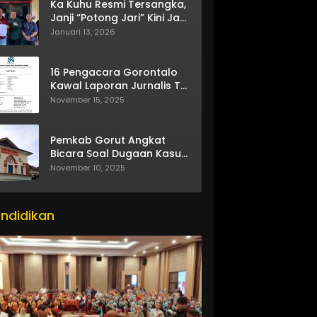
Ka Kuhu Resmi Tersangka,
Janji “Potong Jari” Kini Jadi
Bumerang
Januari 13, 2026
16 Pengacara Gorontalo
Kawal Laporan Jurnalis TV
One
November 15, 2025
Pemkab Gorut Angkat
Bicara Soal Dugaan Kasus
Asusila Oknum ASN
November 10, 2025
ndidikan