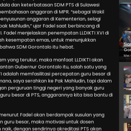
dala dan keterbatasan SDM PTS di Sulawesi
pembahasan anggaran di MPR. “sebagai Wakil
penyusunan anggaran di Kementerian, selagi
ak Mahludin,” ujar Fadel saat berbincang di
. Fadel menjelaskan penempatan LLDIKTI XVI di
ah kesempatan emas, untuk menunjukkan
Sia
 bahwa SDM Gorontalo itu hebat.
Gor
Mei 
am yang terukur, maka manfaat LLDIKTI akan
antan Gubernur Gorontalo itu, salah satu yang
VI adalah memfasilitasi percepatan guru besar di
ana, saya serahkan ke Pak Mahludin, tapi dalam
gan perguruan tinggi negeri yang banyak guru
uru besar di PTS, anggarannya kita bisa bantu di
 menurut Fadel akan berdampak susulan yang
 guru besar, maka motivasi untuk dosen
naik, dengan sendirinya akreditasi PTS akan