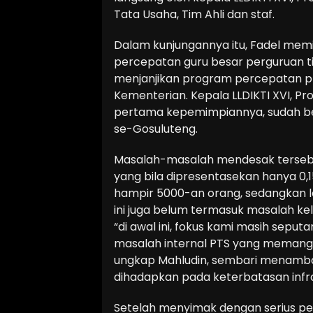
Tata Usaha, Tim Ahli dan staf.
Dalam kunjungannya itu, Fadel mem
percepatan guru besar perguruan tin
menjanjikan program percepatan pro
Kementerian. Kepala LLDIKTI XVI, Pr
pertama kepemimpiannya, sudah b
se-Gosuluteng.
Masalah-masalah mendesak tersebu
yang bila dipresentasekan hanya 0,
hampir 5000-an orang, sedangkan lek
ini juga belum termasuk masalah k
“di awal ini, fokus kami masih seput
masalah internal PTS yang memang 
ungkap Mahludin, sembari menambahk
dihadapkan pada keterbatasan infr
Setelah menyimak dengan serius p