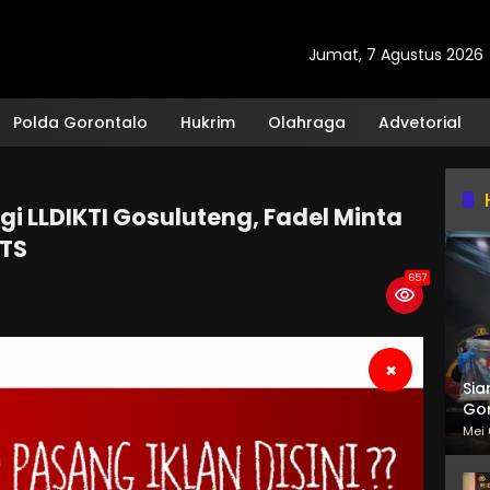
Jumat, 7 Agustus 2026
Polda Gorontalo
Hukrim
Olahraga
Advetorial
gi LLDIKTI Gosuluteng, Fadel Minta
PTS
657
×
Sia
Gor
Mei 