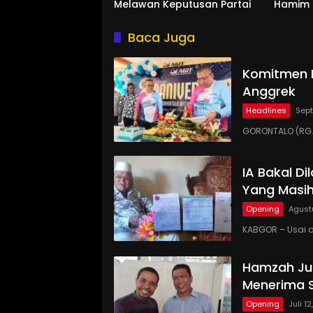
Melawan Keputusan Partai
Hamim d
Baca Juga
Komitmen P
Anggrek
Headlines
Sept
GORONTALO (RG.C
IA Bakal D
Yang Masih
Opening
Agust
KABGOR – Usai d
Hamzah Jus
Menerima S
Opening
Juli 1