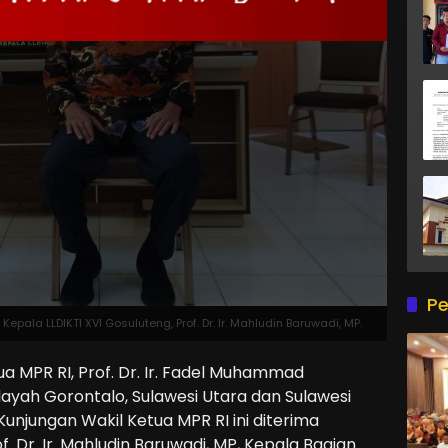
Pe
epala LLDIKTI XVI Gosuluteng, Prof. Dr. Ir. Mahludin Baruwadi, MP.
MPR RI, Prof. Dr. Ir. Fadel Muhammad
layah Gorontalo, Sulawesi Utara dan Sulawesi
Kunjungan Wakil Ketua MPR RI ini diterima
f. Dr. Ir. Mahludin Baruwadi, MP, Kepala Bagian