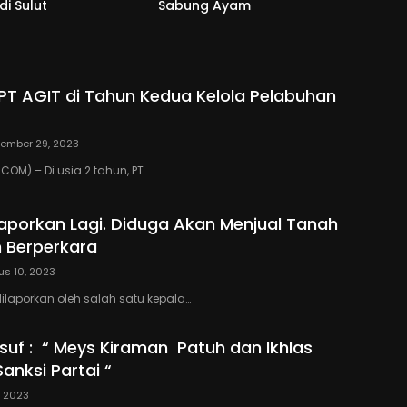
i Sulut
Sabung Ayam
T AGIT di Tahun Kedua Kelola Pelabuhan
ember 29, 2023
OM) – Di usia 2 tahun, PT…
ilaporkan Lagi. Diduga Akan Menjual Tanah
 Berperkara
us 10, 2023
ilaporkan oleh salah satu kepala…
uf : “ Meys Kiraman Patuh dan Ikhlas
anksi Partai “
2, 2023