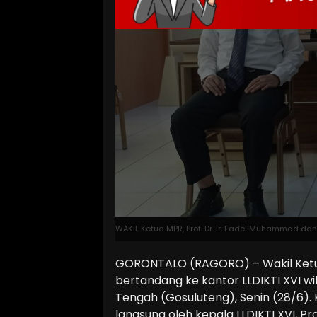
WAKIL Ketua MPR, Prof. Dr. Ir. Fadel Muhammad dan K
GORONTALO (RAGORO) – Wakil Ketua 
bertandang ke kantor LLDIKTI XVI wi
Tengah (Gosuluteng), Senin (28/6). 
langsung oleh kepala LLDIKTI XVI, Pro