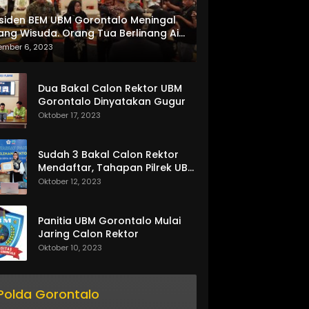
siden BEM UBM Gorontalo Meningal
ang Wisuda. Orang Tua Berlinang Air
ta Menerima SKL dan Pemasangan
ember 6, 2023
lempang
Dua Bakal Calon Rektor UBM
Gorontalo Dinyatakan Gugur
Oktober 17, 2023
Sudah 3 Bakal Calon Rektor
Mendaftar, Tahapan Pilrek UBM
Gorontalo Makin Seru
Oktober 12, 2023
Panitia UBM Gorontalo Mulai
Jaring Calon Rektor
Oktober 10, 2023
Polda Gorontalo