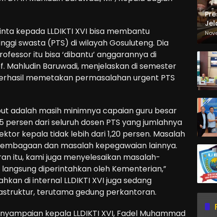
Pre
Jel
inta kepada LLDIKTI XVI bisa membantu
Ma
Nov
Sa
ggi swasta (PTS) di wilayah Gosuluteng. Dia
fessor itu bisa ‘dibantu’ anggarannya di
of. Mahludin Baruwadi, menjelaskan di semester
erhasil memetakan permasalahan urgent PTS
t adalah masih minimnya capaian guru besar
15 persen dari seluruh dosen PTS yang jumlahnya
tor kepala tidak lebih dari 1,20 persen. Masalah
elembagaan dan masalah kepegawaian lainnya.
aran itu, kami juga menyelesaikan masalah-
langsung diperintahkan oleh Kementerian,”
an di internal LLDIKTI XVI juga sedang
astruktur, terutama gedung perkantoran.
enyampaian kepala LLDIKTI XVI, Fadel Muhammad