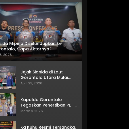
nida Filipina Diselundupkan ke
ontalo, Siapa Aktornya?
6, 2026
Jejak Sianida di Laut
Gorontalo Utara Mulai
Terkuak
April 23, 2026
Kapolda Gorontalo
Tegaskan Penertiban PETI
Terus Berjalan
Maret 8, 2026
Ka Kuhu Resmi Tersangka,