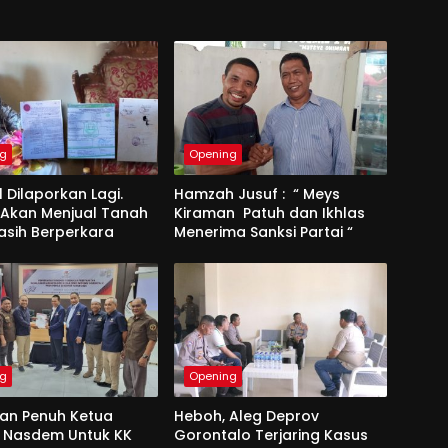
ng
Opening
l Dilaporkan Lagi.
Hamzah Jusuf : “ Meys
 Akan Menjual Tanah
Kiraman Patuh dan Ikhlas
asih Berperkara
Menerima Sanksi Partai “
ng
Opening
an Penuh Ketua
Heboh, Aleg Deprov
u Nasdem Untuk KK
Gorontalo Terjaring Kasus