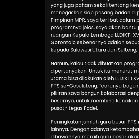
yang juga paham sekali tentang ken
menegaskan siap pasang badan di 
Pimpinan MPR, saya terlibat dalam 
programnya jelas, saya akan bantu p
ruangan Kepala Lembaga LLDIKTI XVI
Gorontalo sebenarnya adalah sebu
kepada Sulawesi Utara dan Sulteng,
Namun, kalau tidak dibuatkan progr
dipertanyakan. Untuk itu menurut m
utama bisa dilakukan oleh LLDIKTI X
PTS se-Gosuluteng. “caranya bagaim
pikiran saya bangun kolaborasi den
besarnya, untuk membina kenaikan g
pusat,” tegas Fadel.
Peningkatan jumlah guru besar PTS
lainnya. Dengan adanya ketambahan
dibawahnya meraih guru besar akan 