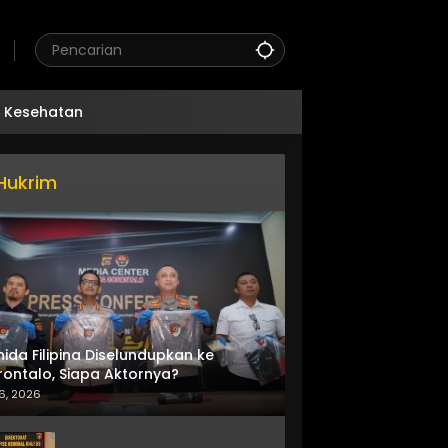
Kesehatan
Hukrim
nida Filipina Diselundupkan ke
ontalo, Siapa Aktornya?
6, 2026