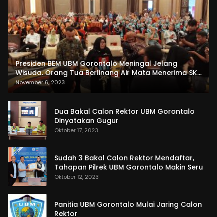
Presiden BEM UBM Gorontalo Meningal Jelang
Wisuda. Orang Tua Berlinang Air Mata Menerima SKL
dan Pemasangan Salempang
November 6, 2023
Dua Bakal Calon Rektor UBM Gorontalo
Dinyatakan Gugur
Oktober 17, 2023
Sudah 3 Bakal Calon Rektor Mendaftar,
Tahapan Pilrek UBM Gorontalo Makin Seru
Oktober 12, 2023
Panitia UBM Gorontalo Mulai Jaring Calon
Rektor