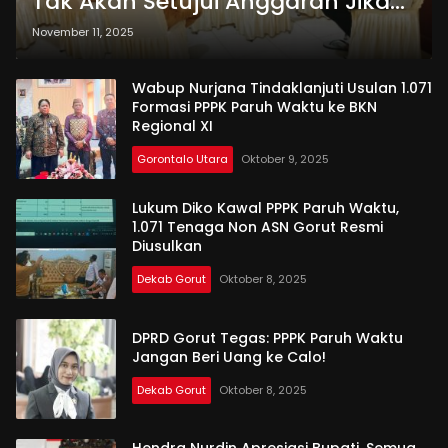
Tak Akan Setujui Anggaran Jika
PPPK PW Tak Dilantik Penuh
November 11, 2025
Wabup Nurjana Tindaklanjuti Usulan 1.071
Formasi PPPK Paruh Waktu ke BKN
Regional XI
Gorontalo Utara
Oktober 9, 2025
Lukum Diko Kawal PPPK Paruh Waktu,
1.071 Tenaga Non ASN Gorut Resmi
Diusulkan
Dekab Gorut
Oktober 8, 2025
DPRD Gorut Tegas: PPPK Paruh Waktu
Jangan Beri Uang ke Calo!
Dekab Gorut
Oktober 8, 2025