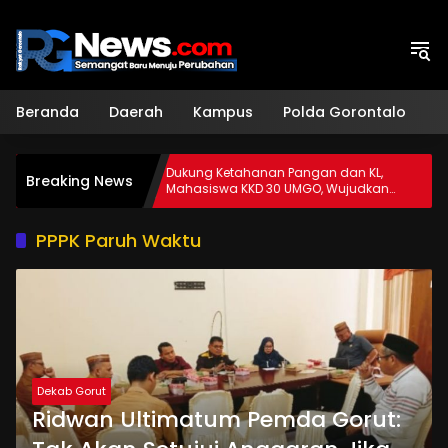
Langsung
ke
konten
Beranda
Daerah
Kampus
Polda Gorontalo
H
Dukung Ketahanan Pangan dan KL,
Breaking News
Fate
Mahasiswa KKD 30 UMGO, Wujudkan
Apotek Hidup Di Desa Dulamayo
PPPK Paruh Waktu
Dekab Gorut
Ridwan Ultimatum Pemda Gorut: