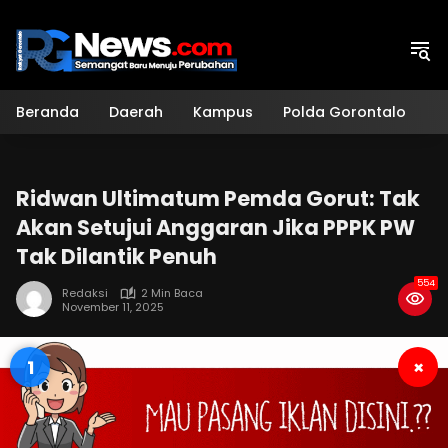
Langsung
ke
konten
Beranda
Daerah
Kampus
Polda Gorontalo
H
Ridwan Ultimatum Pemda Gorut: Tak
Akan Setujui Anggaran Jika PPPK PW
Tak Dilantik Penuh
554
Redaksi
2 Min Baca
November 11, 2025
0
×