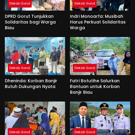
Dekab Gorut
Dekab Gorut
DPRD Gorut Tunjukkan
Indri Monoarfa: Musibah
Solidaritas bagi Warga
Harus Perkuat Solidaritas
Biau
Warga
Dekab Gorut
Dekab Gorut
Dheninda: Korban Banjir
Fatri Botutihe Salurkan
Butuh Dukungan Nyata
Bantuan untuk Korban
Banjir Biau
Dekab Gorut
Dekab Gorut