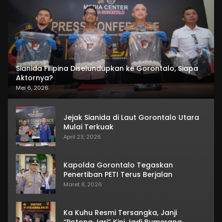
Sianida Filipina Diselundupkan ke Gorontalo, Siapa
Aktornya?
Mei 6, 2026
Jejak Sianida di Laut Gorontalo Utara
Mulai Terkuak
April 23, 2026
Kapolda Gorontalo Tegaskan
Penertiban PETI Terus Berjalan
Maret 8, 2026
Ka Kuhu Resmi Tersangka, Janji
“Potong Jari” Kini Jadi Bumerang