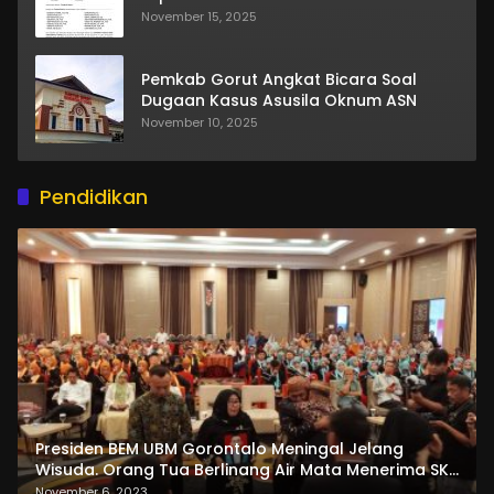
November 15, 2025
Pemkab Gorut Angkat Bicara Soal
Dugaan Kasus Asusila Oknum ASN
November 10, 2025
Pendidikan
Presiden BEM UBM Gorontalo Meningal Jelang
Wisuda. Orang Tua Berlinang Air Mata Menerima SKL
dan Pemasangan Salempang
November 6, 2023