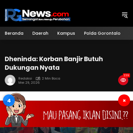
Langsung
ke
konten
Beranda
Daerah
Kampus
Polda Gorontalo
H
Dheninda: Korban Banjir Butuh
Dukungan Nyata
239
Redaksi
2 Min Baca
Mei 29, 2026
3
×