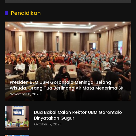
Pendidikan
Presiden BEM UBM Gorontalo Meningal Jelang
Wisuda. Orang Tua Berlinang Air Mata Menerima SKL
dan Pemasangan Salempang
November 6, 2023
Dua Bakal Calon Rektor UBM Gorontalo
Dinyatakan Gugur
Oktober 17, 2023