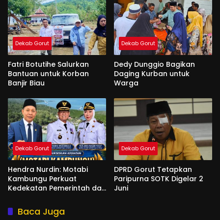
Dekab Gorut
Dekab Gorut
Fatri Botutihe Salurkan
Dedy Dunggio Bagikan
Bantuan untuk Korban
Daging Kurban untuk
Banjir Biau
Warga
Dekab Gorut
Dekab Gorut
Hendra Nurdin: Motabi
DPRD Gorut Tetapkan
Kambungu Perkuat
Paripurna SOTK Digelar 2
Kedekatan Pemerintah dan
Juni
Warga
Baca Juga