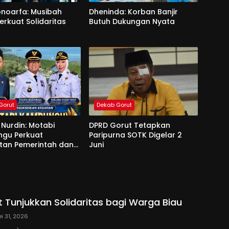
onoarfa: Musibah
Dheninda: Korban Banjir
erkuat Solidaritas
Butuh Dukungan Nyata
Gorut
Dekab Gorut
Nurdin: Motabi
DPRD Gorut Tetapkan
gu Perkuat
Paripurna SOTK Digelar 2
tan Pemerintah dan
Juni
 Tunjukkan Solidaritas bagi Warga Biau
i 31, 2026