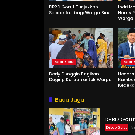
DPRD Gorut Tunjukkan
Indri M
Solidaritas bagi Warga Biau
Harus P
Warga
Dekab Gorut
Dekab 
Dedy Dunggio Bagikan
Hendra 
Daging Kurban untuk Warga
Kambun
Kedeka
Warga
Baca Juga
DPRD Gorut
Dekab Gorut
Me