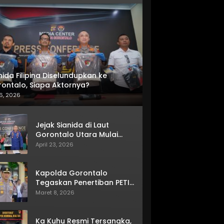
nida Filipina Diselundupkan ke
ontalo, Siapa Aktornya?
6, 2026
Jejak Sianida di Laut
Gorontalo Utara Mulai
Terkuak
April 23, 2026
Kapolda Gorontalo
Tegaskan Penertiban PETI
Terus Berjalan
Maret 8, 2026
Ka Kuhu Resmi Tersangka,