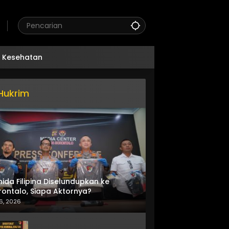
Kesehatan
Hukrim
nida Filipina Diselundupkan ke
ontalo, Siapa Aktornya?
6, 2026