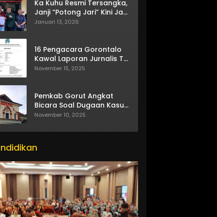
Ka Kuhu Resmi Tersangka,
Janji “Potong Jari” Kini Jadi
Bumerang
Januari 13, 2026
16 Pengacara Gorontalo
Kawal Laporan Jurnalis TV
One
November 15, 2025
Pemkab Gorut Angkat
Bicara Soal Dugaan Kasus
Asusila Oknum ASN
November 10, 2025
ndidikan