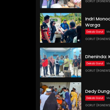
GORUT (RGNEWS.
Indri Monoa
Warga
Dekab Gorut
Me
GORUT (RGNEWS.
Dheninda: 
Dekab Gorut
Me
GORUT (RGNEWS.C
Dedy Dungg
Dekab Gorut
Me
GORUT (RGNEWS.