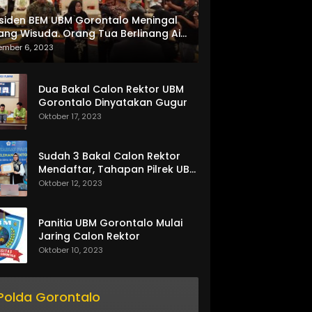
siden BEM UBM Gorontalo Meningal
ang Wisuda. Orang Tua Berlinang Air
ta Menerima SKL dan Pemasangan
ember 6, 2023
lempang
Dua Bakal Calon Rektor UBM
Gorontalo Dinyatakan Gugur
Oktober 17, 2023
Sudah 3 Bakal Calon Rektor
Mendaftar, Tahapan Pilrek UBM
Gorontalo Makin Seru
Oktober 12, 2023
Panitia UBM Gorontalo Mulai
Jaring Calon Rektor
Oktober 10, 2023
Polda Gorontalo