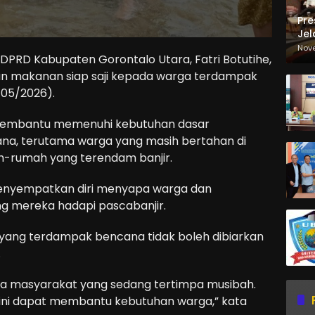
Pre
Jel
Ma
Nov
DPRD Kabupaten Gorontalo Utara, Fatri Botutihe,
Sa
an makanan siap saji kepada warga terdampak
/05/2026).
 membantu memenuhi kebutuhan dasar
a, terutama warga yang masih bertahan di
h-rumah yang terendam banjir.
 menyempatkan diri menyapa warga dan
g mereka hadapi pascabanjir.
ang terdampak bencana tidak boleh dibiarkan
.
ada masyarakat yang sedang tertimpa musibah.
ini dapat membantu kebutuhan warga,” kata