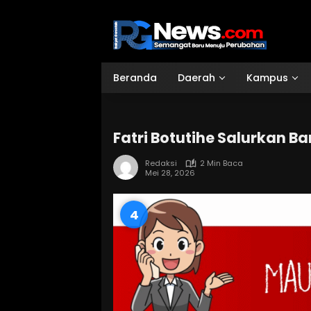
Langsung
ke
konten
Beranda
Daerah
Kampus
Fatri Botutihe Salurkan B
Redaksi
2 Min Baca
Mei 28, 2026
2