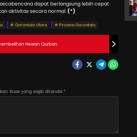
pascabencana dapat berlangsung lebih cepat
an aktivitas secara normal.
(*)
ra
Gorontalo Utara
Provinsi Gorontalo
nyembelihan Hewan Qurban
kan.
Ruas yang wajib ditandai
*