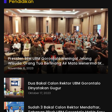
Pendidikan
Presiden BEM UBM Gorontalo Meningal Jelang
Wisuda. Orang Tua Berlinang Air Mata Menerima SKL
dan Pemasangan Salempang
November 6, 2023
Dua Bakal Calon Rektor UBM Gorontalo
Dinyatakan Gugur
Oktober 17, 2023
Sudah 3 Bakal Calon Rektor Mendaftar,