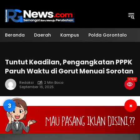
Langsung
ke
konten
Beranda
Daerah
Kampus
Polda Gorontalo
H
Tuntut Keadilan, Pengangkatan PPPK
Paruh Waktu di Gorut Menuai Sorotan
3799
Redaksi
2 Min Baca
September 16, 2025
2
×