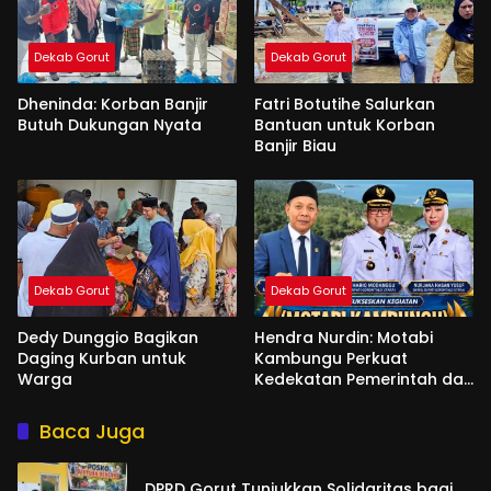
Dekab Gorut
Dekab Gorut
Dheninda: Korban Banjir
Fatri Botutihe Salurkan
Butuh Dukungan Nyata
Bantuan untuk Korban
Banjir Biau
Dekab Gorut
Dekab Gorut
Dedy Dunggio Bagikan
Hendra Nurdin: Motabi
Daging Kurban untuk
Kambungu Perkuat
Warga
Kedekatan Pemerintah dan
Warga
Baca Juga
DPRD Gorut Tunjukkan Solidaritas bagi