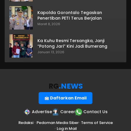
Kapolda Gorontalo Tegaskan
Penertiban PETI Terus Berjalan
Maret 8, 2026
Ka Kuhu Resmi Tersangka, Janji
“Potong Jari” Kini Jadi Bumerang
Januari 13, 2026
RG
.NEWS
Daftarkan Email
Advertise
Career
Contact Us
Redaksi
•
Pedoman Media Siber
•
Terms of Service
•
Log in Mail