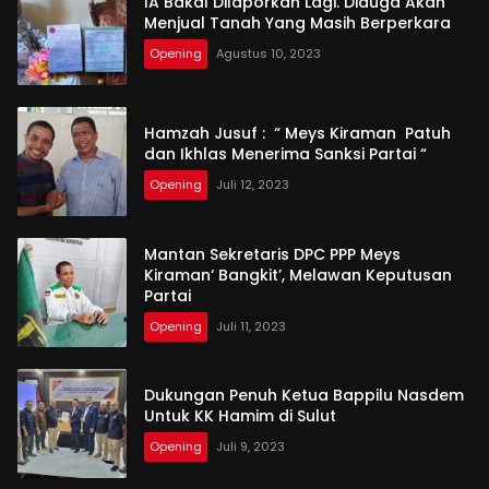
IA Bakal Dilaporkan Lagi. Diduga Akan
Menjual Tanah Yang Masih Berperkara
Opening
Agustus 10, 2023
Hamzah Jusuf : “ Meys Kiraman Patuh
dan Ikhlas Menerima Sanksi Partai “
Opening
Juli 12, 2023
Mantan Sekretaris DPC PPP Meys
Kiraman‘ Bangkit’, Melawan Keputusan
Partai
Opening
Juli 11, 2023
Dukungan Penuh Ketua Bappilu Nasdem
Untuk KK Hamim di Sulut
Opening
Juli 9, 2023