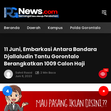
Langsung
ke
konten
Beranda
Daerah
Kampus
Polda Gorontalo
H
11 Juni, Embarkasi Antara Bandara
Djallaludin Tantu Gorontalo
Berangkatkan 1009 Calon Haji
762
Sahril Rasid
2 Min Baca
Juni 8, 2023
3
×