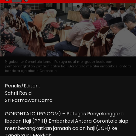
Pj gubernur Gorontalo Ismail Pakaya saat mengecek kesiapan
pemberangkatan jamaah calon haji Gorontalo melalui embarkasi antara
bandara djalaludin Gorontalo
Penulis/Editor :
Sahril Rasid
Sri Fatmawar Dama
GORONTALO (RG.COM) – Petugas Penyelenggara
Ibadan Haji (PPIH) Embarkasi Antara Gorontalo siap
memberangkatkan jamaah calon haji (JCH) ke
Tanah Suci, Mekkah.