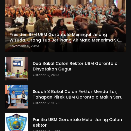
Presiden BEM UBM Gorontalo Meningal Jelang
Wisuda. Orang Tua Berlinang Air Mata Menerima SKL
dan Pemasangan Salempang
November 6, 2023
Dua Bakal Calon Rektor UBM Gorontalo
Dinyatakan Gugur
Oktober 17, 2023
Sudah 3 Bakal Calon Rektor Mendaftar,
Tahapan Pilrek UBM Gorontalo Makin Seru
Oktober 12, 2023
Panitia UBM Gorontalo Mulai Jaring Calon
Rektor
Oktober 10, 2023