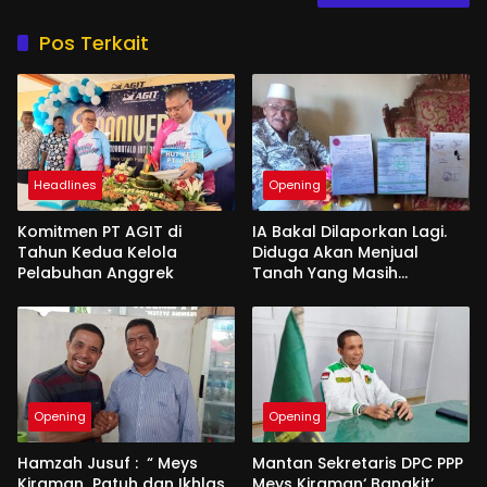
Pos Terkait
Headlines
Opening
Komitmen PT AGIT di
IA Bakal Dilaporkan Lagi.
Tahun Kedua Kelola
Diduga Akan Menjual
Pelabuhan Anggrek
Tanah Yang Masih
Berperkara
Opening
Opening
Hamzah Jusuf : “ Meys
Mantan Sekretaris DPC PPP
Kiraman Patuh dan Ikhlas
Meys Kiraman‘ Bangkit’,