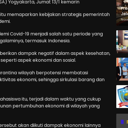
ISA) Yogyakarta, Jumat 13/1 kemarin
Pre
Jel
 itu memaparkan kebijakan strategis pemerintah
Ma
Nov
demi.
Sa
emi Covid-19 menjadi salah satu periode yang
alaminya, termasuk Indonesia.
berikan dampak negatif dalam aspek kesehatan,
seperti aspek ekonomi dan sosial.
arantina wilayah berpotensi membatasi
vitas ekonomi, sehingga sirkulasi barang dan
ahasiswa itu, terjadi dalam waktu yang cukup
unan pertumbuhan ekonomi di wilayah yang
sebut akan diikuti dampak ekonomi lainnya