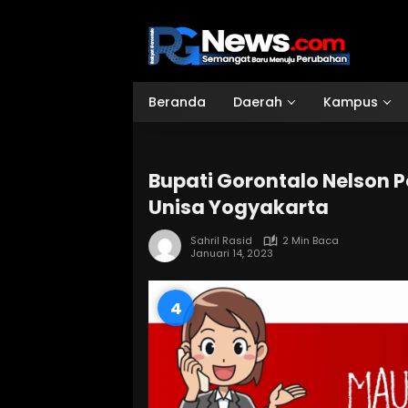
Langsung
ke
konten
Beranda
Daerah
Kampus
Bupati Gorontalo Nelson 
Unisa Yogyakarta
Sahril Rasid
2 Min Baca
Januari 14, 2023
2