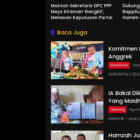
Mantan Sekretaris DPC PPP
Dukung
Meys Kiraman‘ Bangkit’,
Bappil
Melawan Keputusan Partai
Hamim d
Baca Juga
Komitmen P
Anggrek
Headlines
Sept
GORONTALO (RG.C
IA Bakal D
Yang Masih
Opening
Agust
KABGOR – Usai d
Hamzah Jus