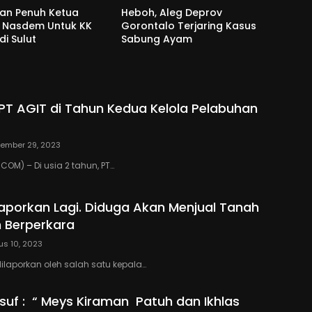
an Penuh Ketua
Heboh, Aleg Deprov
u Nasdem Untuk KK
Gorontalo Terjaring Kasus
i Sulut
Sabung Ayam
T AGIT di Tahun Kedua Kelola Pelabuhan
ember 29, 2023
OM) – Di usia 2 tahun, PT…
ilaporkan Lagi. Diduga Akan Menjual Tanah
 Berperkara
us 10, 2023
ilaporkan oleh salah satu kepala…
uf : “ Meys Kiraman Patuh dan Ikhlas