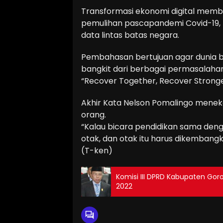
Transformasi ekonomi digital membah
pemulihan pascapandemi Covid-19, ke
data lintas batas negara.
Pembahasan bertujuan agar dunia b
bangkit dari berbagai permasalahan 
“Recover Together, Recover Strong
Akhir Kata Nelson Pomalingo menek
orang.
“Kalau bicara pendidikan sama denga
otak, dan otak itu harus dikembangk
(T-ken)
Komisi III DPRD Kabupaten Go
2022