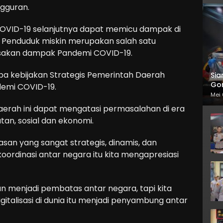
ngguran.
VID-19 selanjutnya dapat memicu dampak di
l. Penduduk miskin merupakan salah satu
sakan dampak Pandemi COVID-19.
pa kebijakan Strategis Pemerintah Daerah
Sia
Gor
demi COVID-19.
Mei 
erah ini dapat mengatasi permasalahan di era
tan, sosial dan ekonomi.
san yang sangat strategis, dinamis, dan
ordinasi antar negara itu kita mengapresiasi
udian menjadi pembatas antar negara, tapi kita
igitalisasi di dunia itu menjadi penyambung antar