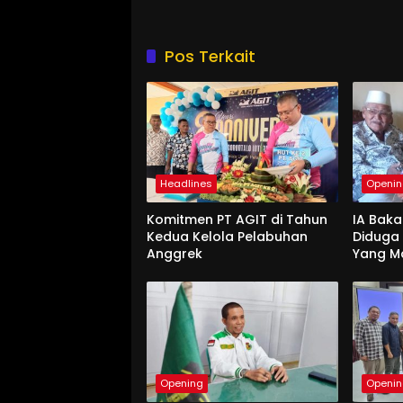
Pos Terkait
Headlines
Openi
Komitmen PT AGIT di Tahun
IA Baka
Kedua Kelola Pelabuhan
Diduga
Anggrek
Yang M
Opening
Openi