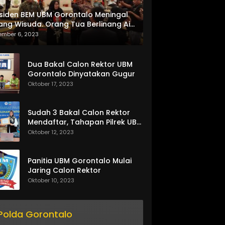
siden BEM UBM Gorontalo Meningal
ang Wisuda. Orang Tua Berlinang Air
ta Menerima SKL dan Pemasangan
ember 6, 2023
lempang
Dua Bakal Calon Rektor UBM
Gorontalo Dinyatakan Gugur
Oktober 17, 2023
Sudah 3 Bakal Calon Rektor
Mendaftar, Tahapan Pilrek UBM
Gorontalo Makin Seru
Oktober 12, 2023
Panitia UBM Gorontalo Mulai
Jaring Calon Rektor
Oktober 10, 2023
Polda Gorontalo