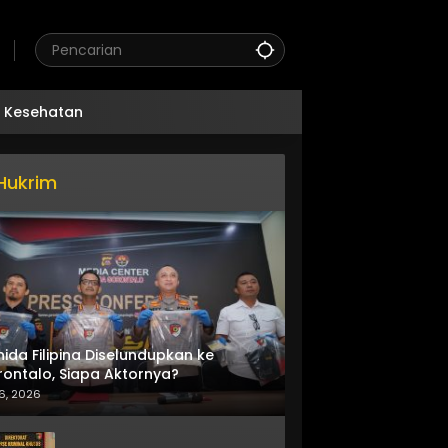
Kesehatan
Hukrim
nida Filipina Diselundupkan ke
ontalo, Siapa Aktornya?
6, 2026