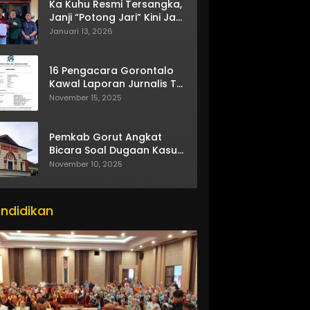
Ka Kuhu Resmi Tersangka,
Janji “Potong Jari” Kini Jadi
Bumerang
Januari 13, 2026
16 Pengacara Gorontalo
Kawal Laporan Jurnalis TV
One
November 15, 2025
Pemkab Gorut Angkat
Bicara Soal Dugaan Kasus
Asusila Oknum ASN
November 10, 2025
ndidikan