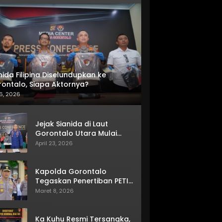
nida Filipina Diselundupkan ke
ontalo, Siapa Aktornya?
6, 2026
Jejak Sianida di Laut
Gorontalo Utara Mulai
Terkuak
April 23, 2026
Kapolda Gorontalo
Tegaskan Penertiban PETI
Terus Berjalan
Maret 8, 2026
Ka Kuhu Resmi Tersangka,