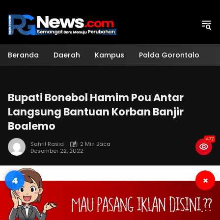
Langsung
ke
konten
Beranda
Daerah
Kampus
Polda Gorontalo
H
Bupati Bonebol Hamim Pou Antar
Langsung Bantuan Korban Banjir
Boalemo
477
Sahril Rasid
2 Min Baca
Desember 22, 2022
3
×