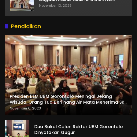
November 10, 2025
Pendidikan
Presiden BEM UBM Gorontalo Meningal Jelang
Wisuda. Orang Tua Berlinang Air Mata Menerima SKL
dan Pemasangan Salempang
November 6, 2023
Dua Bakal Calon Rektor UBM Gorontalo
Dinyatakan Gugur