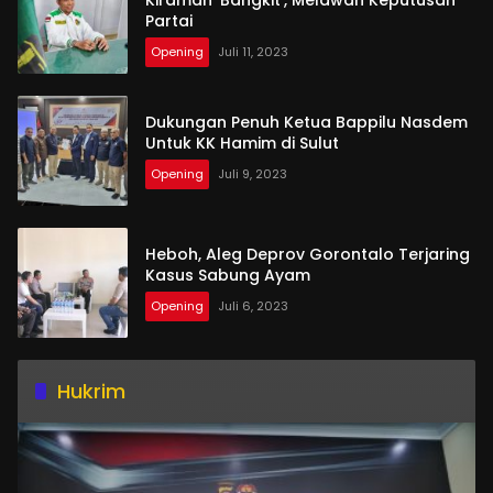
Kiraman‘ Bangkit’, Melawan Keputusan
Partai
Opening
Juli 11, 2023
Dukungan Penuh Ketua Bappilu Nasdem
Untuk KK Hamim di Sulut
Opening
Juli 9, 2023
Heboh, Aleg Deprov Gorontalo Terjaring
Kasus Sabung Ayam
Opening
Juli 6, 2023
Hukrim