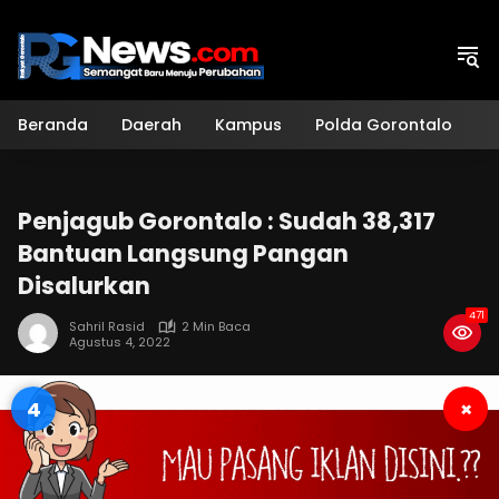
Langsung
ke
konten
Beranda
Daerah
Kampus
Polda Gorontalo
H
Penjagub Gorontalo : Sudah 38,317
Bantuan Langsung Pangan
Disalurkan
471
Sahril Rasid
2 Min Baca
Agustus 4, 2022
3
×