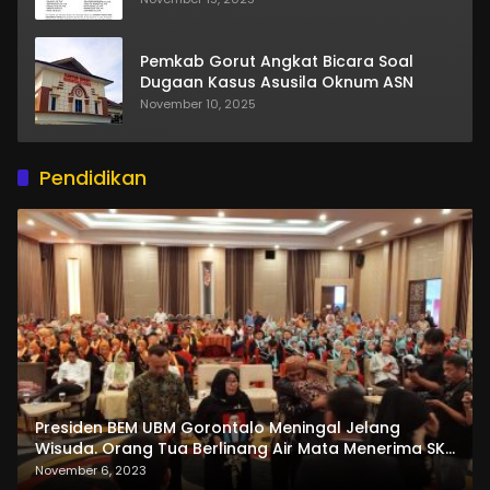
Pemkab Gorut Angkat Bicara Soal
Dugaan Kasus Asusila Oknum ASN
November 10, 2025
Pendidikan
Presiden BEM UBM Gorontalo Meningal Jelang
Wisuda. Orang Tua Berlinang Air Mata Menerima SKL
dan Pemasangan Salempang
November 6, 2023