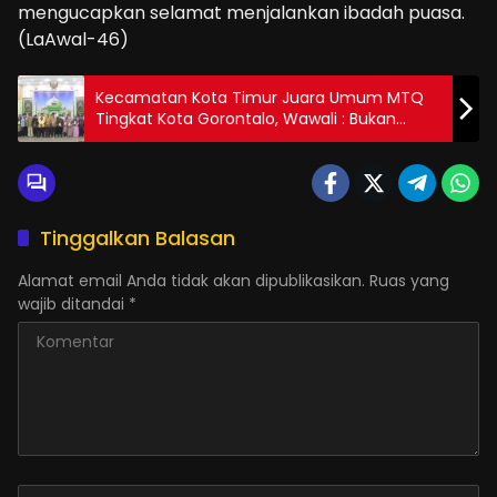
mengucapkan selamat menjalankan ibadah puasa.
(LaAwal-46)
Kecamatan Kota Timur Juara Umum MTQ
Tingkat Kota Gorontalo, Wawali : Bukan
Sekedar Ajang Prestasi, Tetapi Nilai Islami
Ditanamkan Dalam Diri Kita
Tinggalkan Balasan
Alamat email Anda tidak akan dipublikasikan.
Ruas yang
wajib ditandai
*