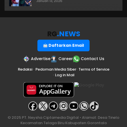
Januari 13, 2026
RG
.NEWS
Daftarkan Email
Advertise
Career
Contact Us
Redaksi
•
Pedoman Media Siber
•
Terms of Service
•
Log in Mail
© 2025 PT. Neysha Ciptamedia Digital • Alamat: Desa Tinelo
Kecamatan Telaga Biru Kabupaten Gorontalo