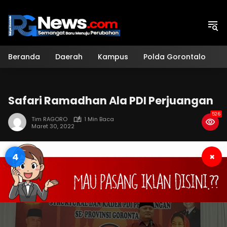
Langsung
ke
konten
Beranda
Daerah
Kampus
Polda Gorontalo
H
Safari Ramadhan Ala PDI Perjuangan
526
Tim RAGORO
1 Min Baca
Maret 30, 2022
4
×