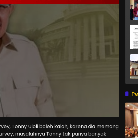
Pe
y, Tonny Uloli boleh kalah, karena dia memang
rvey, masalahnya Tonny tak punya banyak