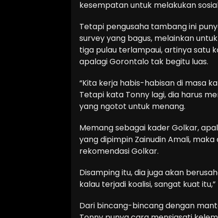
kesempatan untuk melakukan sosiali
Tetapi pengusaha tambang ini punya
survey yang bagus, melainkan untu
tiga pulau terlampaui, artinya satu k
apalagi Gorontalo tak begitu luas.
“Kita kerja habis-habisan di masa kam
Tetapi kata Tonny lagi, dia harus 
yang ngotot untuk menang.
Memang sebagai kader Golkar, apala
yang dipimpin Zainudin Amali, mak
rekomendasi Golkar.
Disamping itu, dia juga akan berusa
kalau terjadi koalisi, sangat kuat itu,
Dari bincang-bincang dengan manta
Tonny punya cara mensiasati kelema