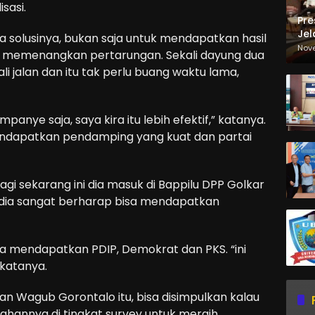
sasi.
Pre
Jel
 solusinya, bukan saja untuk mendapatkan hasil
Ma
Nov
k memenangkan pertarungan. Sekali dayung dua
Sa
ali jalan dan itu tak perlu buang waktu lama,
panye saja, saya kira itu lebih efektif,” katanya.
mendapatkan pendamping yang kuat dan partai
gi sekarang ini dia masuk di Bappilu DPP Golkar
a dia sangat berharap bisa mendapatkan
ha mendapatkan PDIP, Demokrat dan PKS. “ini
” katanya.
n Wagub Gorontalo itu, bisa disimpulkan kalau
hannya di tingkat survey untuk meraih