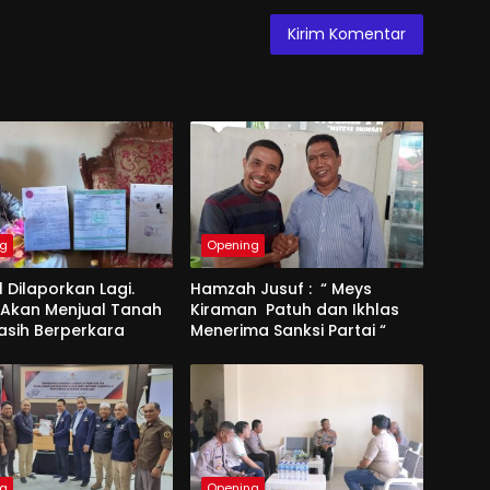
ng
Opening
l Dilaporkan Lagi.
Hamzah Jusuf : “ Meys
 Akan Menjual Tanah
Kiraman Patuh dan Ikhlas
asih Berperkara
Menerima Sanksi Partai “
ng
Opening