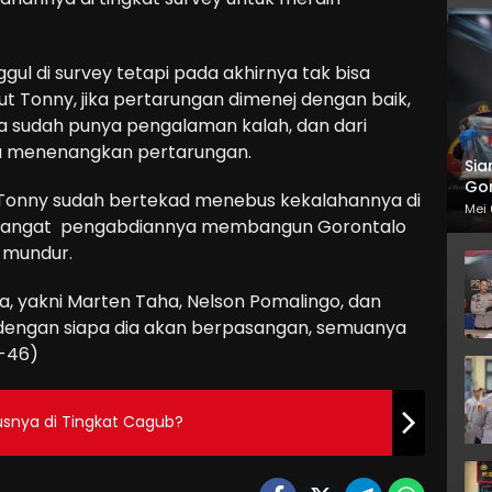
gul di survey tetapi pada akhirnya tak bisa
Tonny, jika pertarungan dimenej dengan baik,
ia sudah punya pengalaman kalah, dan dari
na menenangkan pertarungan.
Sia
Gor
alu Tonny sudah bertekad menebus kekalahannya di
Mei 
 semangat pengabdiannya membangun Gorontalo
 mundur.
, yakni Marten Taha, Nelson Pomalingo, dan
, dengan siapa dia akan berpasangan, semuanya
l-46)
usnya di Tingkat Cagub?