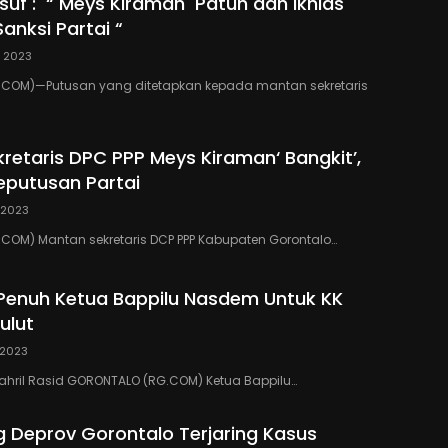
uf : “ Meys Kiraman Patuh dan Ikhlas
anksi Partai “
2, 2023
COM)—Putusan yang ditetapkan kepada mantan sekretaris
retaris DPC PPP Meys Kiraman‘ Bangkit’,
putusan Partai
, 2023
COM) Mantan sekretaris DCP PPP Kabupaten Gorontalo…
enuh Ketua Bappilu Nasdem Untuk KK
ulut
, 2023
: Sahril Rasid GORONTALO (RG.COM) Ketua Bappilu…
g Deprov Gorontalo Terjaring Kasus