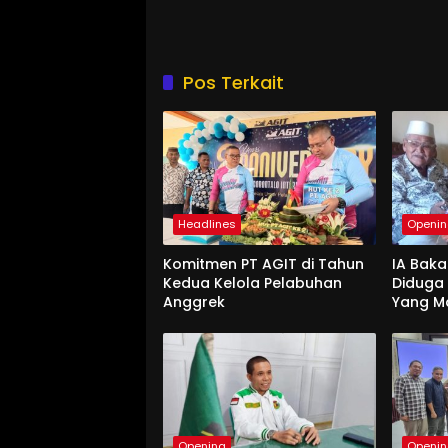
Pos Terkait
Headlines
Openi
Komitmen PT AGIT di Tahun
IA Baka
Kedua Kelola Pelabuhan
Diduga
Anggrek
Yang M
Opening
Openi