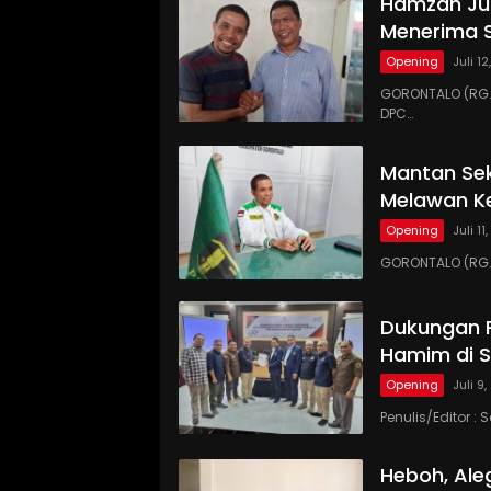
Hamzah Jus
Menerima S
Opening
Juli 1
GORONTALO (RG.
DPC…
Mantan Sek
Melawan Ke
Opening
Juli 11
GORONTALO (RG.
Dukungan P
Hamim di S
Opening
Juli 9
Penulis/Editor 
Heboh, Ale