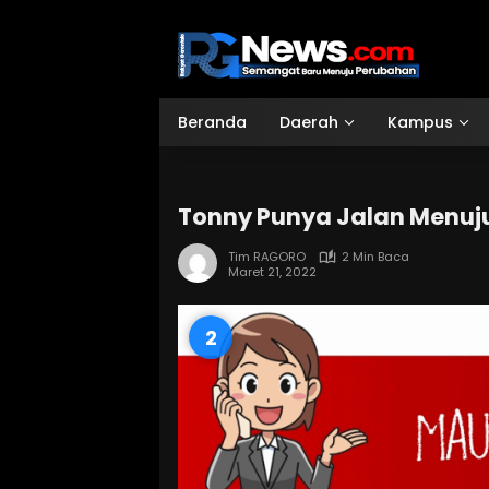
Langsung
ke
konten
Beranda
Daerah
Kampus
Tonny Punya Jalan Menu
Tim RAGORO
2 Min Baca
Maret 21, 2022
1