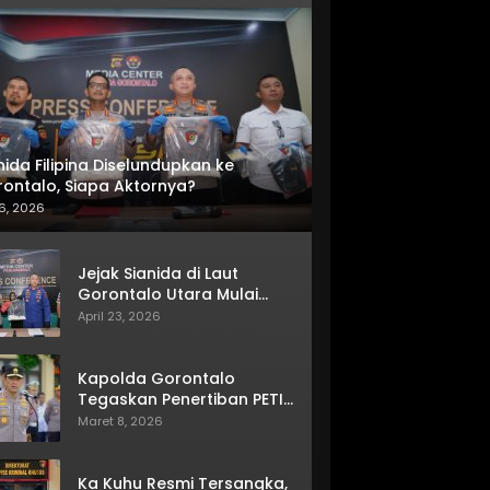
nida Filipina Diselundupkan ke
ontalo, Siapa Aktornya?
6, 2026
Jejak Sianida di Laut
Gorontalo Utara Mulai
Terkuak
April 23, 2026
Kapolda Gorontalo
Tegaskan Penertiban PETI
Terus Berjalan
Maret 8, 2026
Ka Kuhu Resmi Tersangka,