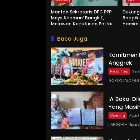
Mantan Sekretaris DPC PPP
Dukung
Meys Kiraman‘ Bangkit’,
Bappil
Melawan Keputusan Partai
Hamim d
Baca Juga
Komitmen P
Anggrek
Headlines
Sept
GORONTALO (RG.C
IA Bakal D
Yang Masih
Opening
Agust
KABGOR – Usai d