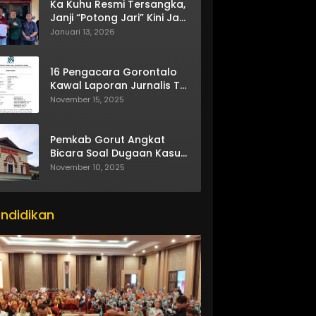
Ka Kuhu Resmi Tersangka,
Janji “Potong Jari” Kini Jadi
Bumerang
Januari 13, 2026
16 Pengacara Gorontalo
Kawal Laporan Jurnalis TV
One
November 15, 2025
Pemkab Gorut Angkat
Bicara Soal Dugaan Kasus
Asusila Oknum ASN
November 10, 2025
ndidikan