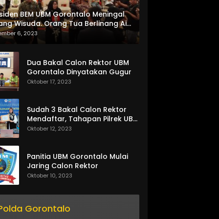
siden BEM UBM Gorontalo Meningal
ang Wisuda. Orang Tua Berlinang Air
ta Menerima SKL dan Pemasangan
ember 6, 2023
lempang
Dua Bakal Calon Rektor UBM
Gorontalo Dinyatakan Gugur
Oktober 17, 2023
Sudah 3 Bakal Calon Rektor
Mendaftar, Tahapan Pilrek UBM
Gorontalo Makin Seru
Oktober 12, 2023
Panitia UBM Gorontalo Mulai
Jaring Calon Rektor
Oktober 10, 2023
Polda Gorontalo