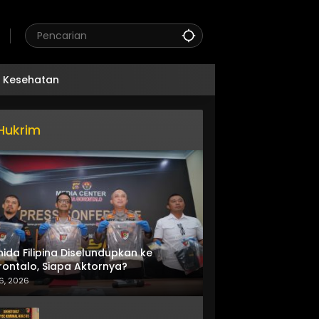
Kesehatan
Hukrim
nida Filipina Diselundupkan ke
ontalo, Siapa Aktornya?
6, 2026