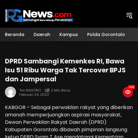
Langsung
ke
konten
Beranda
Daerah
Kampus
Polda Gorontalo
H
DPRD Sambangi Kemenkes RI, Bawa
Isu 51 Ribu Warga Tak Tercover BPJS
dan Jampersal
468
Tim RAGORO
2 Min Baca
Februari 24, 2022
KABGOR – Sebagai perwakilan rakyat yang diberikan
amanah memperjuangkan aspirasi masyarakat,
Dewan Perwakilan Rakyat Daerah (DPRD)
Kabupaten Gorontalo dibawah pimpinan langsung
ketua DPRD Syam T Ase mendatangi Kementrian