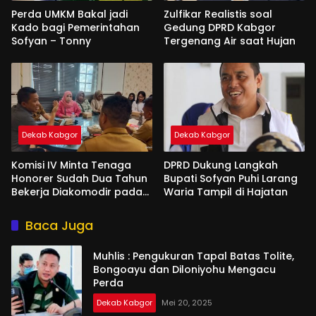
Perda UMKM Bakal jadi
Zulfikar Realistis soal
Kado bagi Pemerintahan
Gedung DPRD Kabgor
Sofyan – Tonny
Tergenang Air saat Hujan
Dekab Kabgor
Dekab Kabgor
Komisi IV Minta Tenaga
DPRD Dukung Langkah
Honorer Sudah Dua Tahun
Bupati Sofyan Puhi Larang
Bekerja Diakomodir pada
Waria Tampil di Hajatan
PPPK Paruh Waktu
Baca Juga
Muhlis : Pengukuran Tapal Batas Tolite,
Bongoayu dan Diloniyohu Mengacu
Perda
Dekab Kabgor
Mei 20, 2025