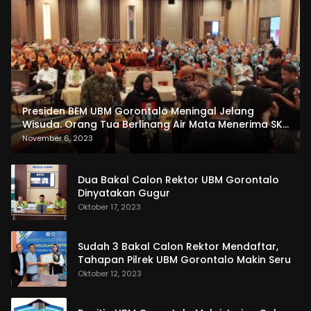
Presiden BEM UBM Gorontalo Meningal Jelang
Wisuda. Orang Tua Berlinang Air Mata Menerima SKL
dan Pemasangan Salempang
November 6, 2023
Dua Bakal Calon Rektor UBM Gorontalo
Dinyatakan Gugur
Oktober 17, 2023
Sudah 3 Bakal Calon Rektor Mendaftar,
Tahapan Pilrek UBM Gorontalo Makin Seru
Oktober 12, 2023