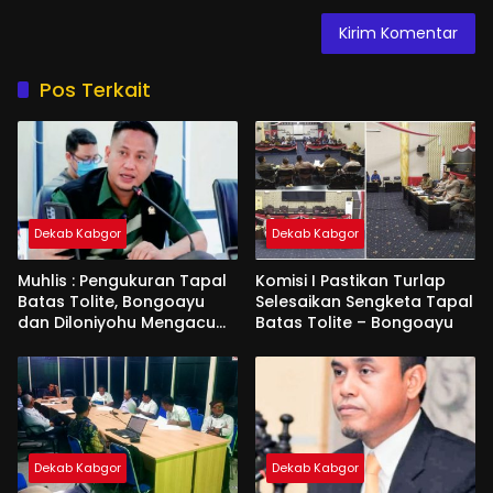
Pos Terkait
Dekab Kabgor
Dekab Kabgor
Muhlis : Pengukuran Tapal
Komisi I Pastikan Turlap
Batas Tolite, Bongoayu
Selesaikan Sengketa Tapal
dan Diloniyohu Mengacu
Batas Tolite – Bongoayu
Perda
Dekab Kabgor
Dekab Kabgor