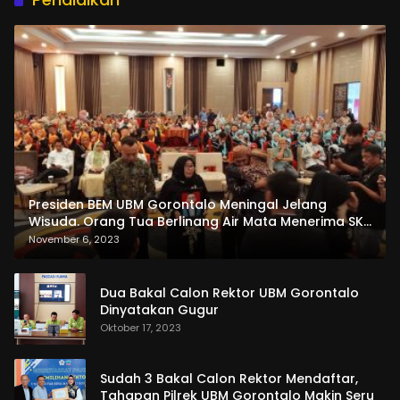
Presiden BEM UBM Gorontalo Meningal Jelang
Wisuda. Orang Tua Berlinang Air Mata Menerima SKL
dan Pemasangan Salempang
November 6, 2023
Dua Bakal Calon Rektor UBM Gorontalo
Dinyatakan Gugur
Oktober 17, 2023
Sudah 3 Bakal Calon Rektor Mendaftar,
Tahapan Pilrek UBM Gorontalo Makin Seru