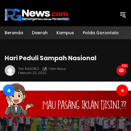
Langsung
ke
konten
Beranda
Daerah
Kampus
Polda Gorontalo
H
Hari Peduli Sampah Nasional
550
Tim RAGORO
1 Min Baca
Februari 22, 2022
3
×