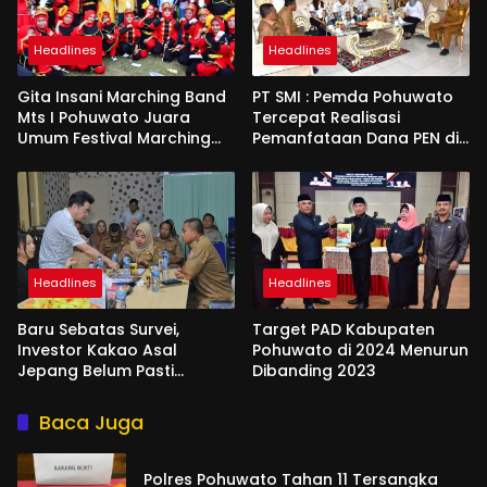
Headlines
Headlines
Gita Insani Marching Band
PT SMI : Pemda Pohuwato
Mts I Pohuwato Juara
Tercepat Realisasi
Umum Festival Marching
Pemanfataan Dana PEN di
Band di Makassar
Gorontalo
Headlines
Headlines
Baru Sebatas Survei,
Target PAD Kabupaten
Investor Kakao Asal
Pohuwato di 2024 Menurun
Jepang Belum Pasti
Dibanding 2023
Berinvestasi di Pohuwato
Baca Juga
Polres Pohuwato Tahan 11 Tersangka