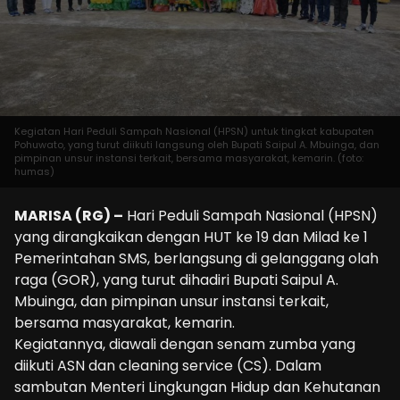
Kegiatan Hari Peduli Sampah Nasional (HPSN) untuk tingkat kabupaten
Pohuwato, yang turut diikuti langsung oleh Bupati Saipul A. Mbuinga, dan
pimpinan unsur instansi terkait, bersama masyarakat, kemarin. (foto:
humas)
MARISA (RG) –
Hari Peduli Sampah Nasional (HPSN)
yang dirangkaikan dengan HUT ke 19 dan Milad ke 1
Pemerintahan SMS, berlangsung di gelanggang olah
raga (GOR), yang turut dihadiri Bupati Saipul A.
Mbuinga, dan pimpinan unsur instansi terkait,
bersama masyarakat, kemarin.
Kegiatannya, diawali dengan senam zumba yang
diikuti ASN dan cleaning service (CS). Dalam
sambutan Menteri Lingkungan Hidup dan Kehutanan