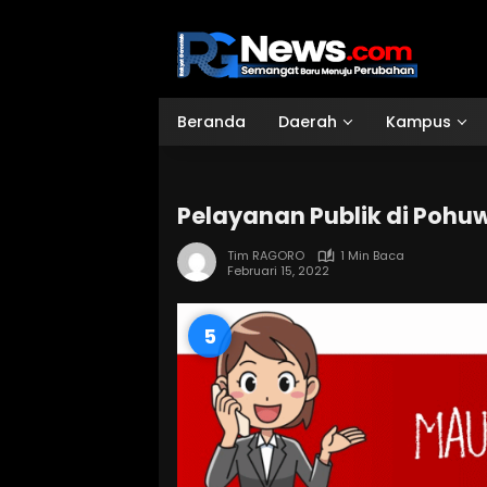
Langsung
ke
konten
Beranda
Daerah
Kampus
Pelayanan Publik di Pohu
Tim RAGORO
1 Min Baca
Februari 15, 2022
4