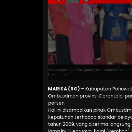
Wakil Bupati Suharsi Igirisa, saat menerima kunj
(foto: humas)
MARISA (RG)
– Kabupaten Pohuwato
Ombusdman provinsi Gorontalo, pada
persen.
Hal ini disampaikan pihak Ombusdma
kepatuhan terhadap standar pelay
tahun 2009, yang diterima langsung 
lama ini. “Tentunya, kami (Pemkab) 