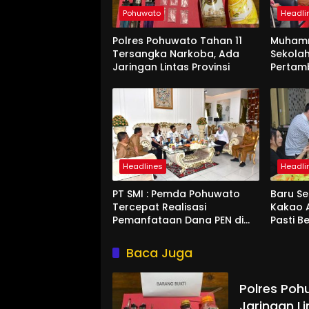
Pohuwato
Headli
Polres Pohuwato Tahan 11
Muham
Tersangka Narkoba, Ada
Sekolah
Jaringan Lintas Provinsi
Pertam
Headlines
Headli
PT SMI : Pemda Pohuwato
Baru Se
Tercepat Realisasi
Kakao 
Pemanfataan Dana PEN di
Pasti Be
Gorontalo
Pohuwa
Baca Juga
Polres Poh
Jaringan Li