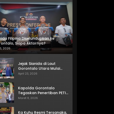
nida Filipina Diselundupkan ke
ontalo, Siapa Aktornya?
6, 2026
Jejak Sianida di Laut
Gorontalo Utara Mulai
Terkuak
April 23, 2026
Kapolda Gorontalo
Tegaskan Penertiban PETI
Terus Berjalan
Maret 8, 2026
Ka Kuhu Resmi Tersangka,