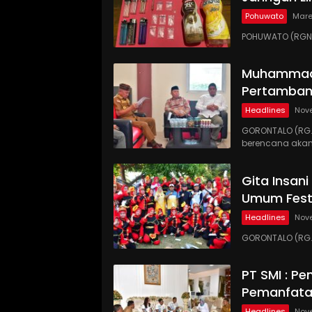
Pohuwato
Mare
POHUWATO (RGNE
Muhammadi
Pertamban
Headlines
Nov
GORONTALO (RG
berencana akan
Gita Insan
Umum Festi
Headlines
Nov
GORONTALO (RG.
PT SMI : P
Pemanfata
Headlines
Nove