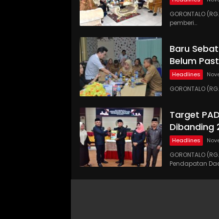
GORONTALO (RG.C
pemberi…
Baru Sebat
Belum Past
Headlines
Nove
GORONTALO (RG.
Target PA
Dibanding 
Headlines
Nove
GORONTALO (RG
Pendapatan Dae