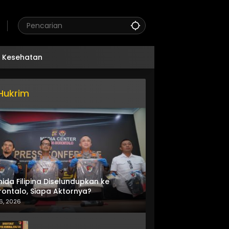
Kesehatan
Hukrim
nida Filipina Diselundupkan ke
ontalo, Siapa Aktornya?
6, 2026