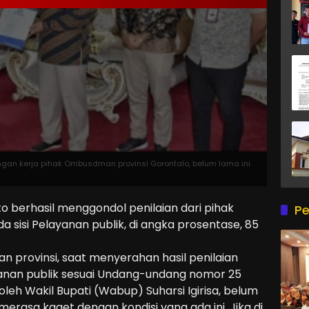
ungan kerja pihak Ombusdman provinsi Gorontalo, belum lama ini.
 berhasil menggondol penilaian dari pihak
Pe
 sisi Pelayanan publik, di angka prosentase, 85
n provinsi, saat menyerahan hasil penilaian
anan publik sesuai Undang-undang nomor 25
oleh Wakil Bupati (Wabup) Suharsi Igirisa, belum
merasa kaget dengan kondisi yang ada ini. Jika di