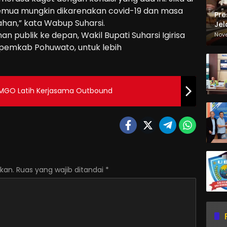
 semua mungkin dikarenakan covid-19 dan masa
Pre
ahan,” kata Wabup Suharsi.
Jel
Ma
n publik ke depan, Wakil Bupati Suharsi Igirisa
Nov
Sa
 pemkab Pohuwato, untuk lebih
MGO Latih Kerjasama Outbound
kan.
Ruas yang wajib ditandai
*