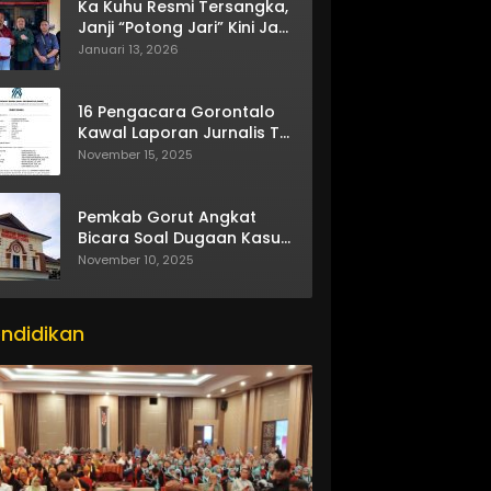
Ka Kuhu Resmi Tersangka,
Janji “Potong Jari” Kini Jadi
Bumerang
Januari 13, 2026
16 Pengacara Gorontalo
Kawal Laporan Jurnalis TV
One
November 15, 2025
Pemkab Gorut Angkat
Bicara Soal Dugaan Kasus
Asusila Oknum ASN
November 10, 2025
ndidikan