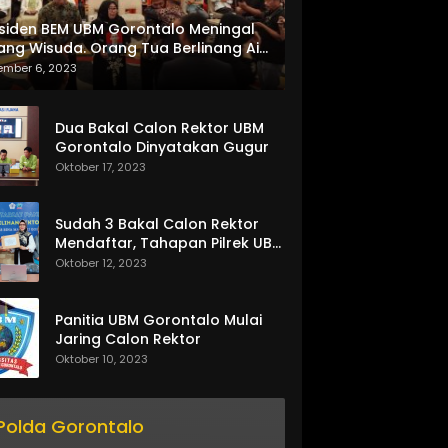
siden BEM UBM Gorontalo Meningal
ang Wisuda. Orang Tua Berlinang Air
ta Menerima SKL dan Pemasangan
ember 6, 2023
lempang
Dua Bakal Calon Rektor UBM
Gorontalo Dinyatakan Gugur
Oktober 17, 2023
Sudah 3 Bakal Calon Rektor
Mendaftar, Tahapan Pilrek UBM
Gorontalo Makin Seru
Oktober 12, 2023
Panitia UBM Gorontalo Mulai
Jaring Calon Rektor
Oktober 10, 2023
Polda Gorontalo