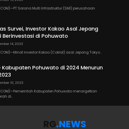
OM)—PT Sarana Multi Infrastruktur (SMI) perusahaan
as Survei, Investor Kakao Asal Jepang
i Berinvestasi di Pohuwato
mber 14, 2023
COM)—Minat investor Kakao (Coklat) asal Jepang Tokyo…
D Kabupaten Pohuwato di 2024 Menurun
2023
mber 10, 2023
.COM)—Pemerintah Kabupaten Pohuwato menargetkan
rah di…
RG
.NEWS