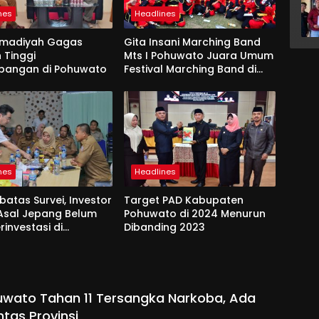
nes
Headlines
madiyah Gagas
Gita Insani Marching Band
 Tinggi
Mts I Pohuwato Juara Umum
bangan di Pohuwato
Festival Marching Band di
Makassar
nes
Headlines
batas Survei, Investor
Target PAD Kabupaten
Asal Jepang Belum
Pohuwato di 2024 Menurun
rinvestasi di
Dibanding 2023
to
uwato Tahan 11 Tersangka Narkoba, Ada
ntas Provinsi