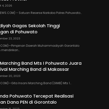
t 4, 2026
WS.COM) – Satuan Reserse Narkoba Polres Pohuwato…
yah Gagas Sekolah Tinggi
gan di Pohuwato
ember 23, 2023
.COM)—Pimpinan Daerah Muhammadiyah Gorontalo
 mendirikan…
i Marching Band Mts I Pohuwato Juara
val Marching Band di Makassar
ember 20, 2023
COM)—Gita Insani Marching Band (GIMB) Mts 1…
emda Pohuwato Tercepat Realisasi
an Dana PEN di Gorontalo
mber 15, 2023