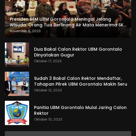
Presiden BEM UBM Gorontalo Meningal Jelang
Wisuda. Orang Tua Berlinang Air Mata Menerima SKL
dan Pemasangan Salempang
November 6, 2023
Dua Bakal Calon Rektor UBM Gorontalo
Dinyatakan Gugur
Oktober 17, 2023
Sudah 3 Bakal Calon Rektor Mendaftar,
Tahapan Pilrek UBM Gorontalo Makin Seru
Oktober 12, 2023
Panitia UBM Gorontalo Mulai Jaring Calon
Rektor
Oktober 10, 2023