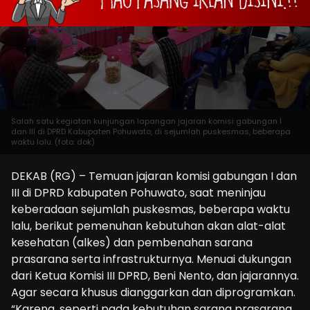
Salah satu kegiatan kunjungan lapangan jajaran komisi gabungan I
dan III di DPRD Kabupaten Pohuwato, di sejumlah puskesmas, beberapa
waktu lalu. (foto: dok)
DEKAB (RG) – Temuan jajaran komisi gabungan I dan
III di DPRD kabupaten Pohuwato, saat meninjau
keberadaan sejumlah puskesmas, beberapa waktu
lalu, berikut pemenuhan kebutuhan akan alat-alat
kesehatan (alkes) dan pembenahan sarana
prasarana serta infrastrukturnya. Menuai dukungan
dari Ketua Komisi III DPRD, Beni Nento, dan jajarannya.
Agar secara khusus dianggarkan dan diprogramkan.
“Karena, seperti pada kebutuhan sarana prasarana