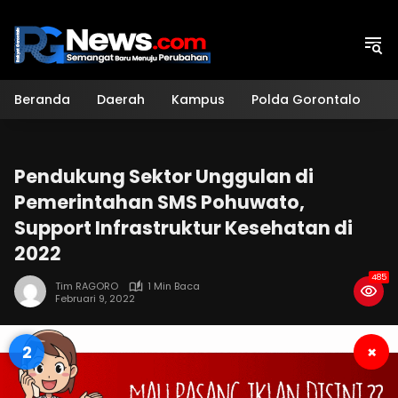
Langsung
ke
konten
Beranda
Daerah
Kampus
Polda Gorontalo
H
Pendukung Sektor Unggulan di
Pemerintahan SMS Pohuwato,
Support Infrastruktur Kesehatan di
2022
485
Tim RAGORO
1 Min Baca
Februari 9, 2022
1
×