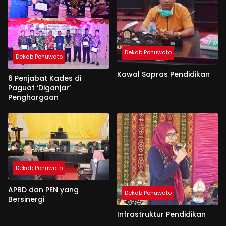
Dekab Pohuwato
Dekab Pohuwato
Kawal Sapras Pendidikan
6 Penjabat Kades di
Paguat ‘Diganjar’
Penghargaan
Dekab Pohuwato
APBD dan PEN yang
Dekab Pohuwato
Bersinergi
Infrastruktur Pendidikan