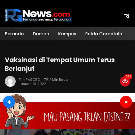
Langsung
ke
konten
Beranda
Daerah
Kampus
Polda Gorontalo
H
Vaksinasi di Tempat Umum Terus
Berlanjut
593
Tim RAGORO
1 Min Baca
Januari 19, 2022
3
×