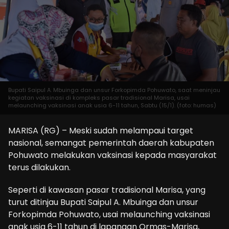
Bupati Saipul A. Mbuinga dan unsur Forkopimda Pohuwato, saat meninjau
kegiatan vaksinasi di kompleks pasar tradisional Marisa, usai
melaunching vaksinasi anak usia 6-11 tahun, Sabtu (15/1). (foto: humas)
MARISA (RG) – Meski sudah melampaui target
nasional, semangat pemerintah daerah kabupaten
Pohuwato melakukan vaksinasi kepada masyarakat
terus dilakukan.
Seperti di kawasan pasar tradisional Marisa, yang
turut ditinjau Bupati Saipul A. Mbuinga dan unsur
Forkopimda Pohuwato, usai melaunching vaksinasi
anak usia 6-11 tahun di lapangan Ormas-Marisa,