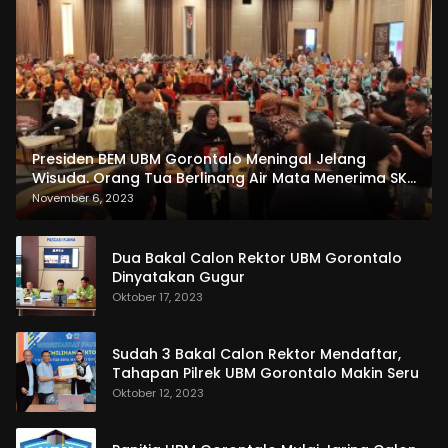
Presiden BEM UBM Gorontalo Meningal Jelang
Wisuda. Orang Tua Berlinang Air Mata Menerima SKL
dan Pemasangan Salempang
November 6, 2023
Dua Bakal Calon Rektor UBM Gorontalo
Dinyatakan Gugur
Oktober 17, 2023
Sudah 3 Bakal Calon Rektor Mendaftar,
Tahapan Pilrek UBM Gorontalo Makin Seru
Oktober 12, 2023