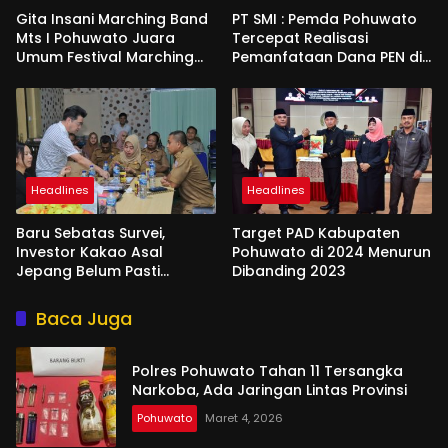
Gita Insani Marching Band
PT SMI : Pemda Pohuwato
Mts I Pohuwato Juara
Tercepat Realisasi
Umum Festival Marching
Pemanfataan Dana PEN di
Band di Makassar
Gorontalo
Headlines
Headlines
Baru Sebatas Survei,
Target PAD Kabupaten
Investor Kakao Asal
Pohuwato di 2024 Menurun
Jepang Belum Pasti
Dibanding 2023
Berinvestasi di Pohuwato
Baca Juga
Polres Pohuwato Tahan 11 Tersangka
Narkoba, Ada Jaringan Lintas Provinsi
Pohuwato
Maret 4, 2026