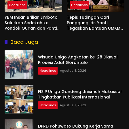
Headlines
Headlines
YBM Insan Brilian Limboto
Tepis Tudingan Cari
Salurkan Sedekah ke
Panggung. dr. Yanti
Pondok Qur’an dan Panti
Tegaskan Bantuan UMKM
Shirathal Ummah Bengsol
Aspirasi dan Harapan
Rakyat
Baca Juga
Wisuda Unigo Angkatan ke-28 Diawali
Prosesi Adat Gorontalo
Headlines
Agustus 8, 2026
FISIP Unigo Gandeng Unismuh Makassar
Tingkatkan Publikasi Internasional
Headlines
Agustus 7, 2026
DPRD Pohuwato Dukung Kerja Sama