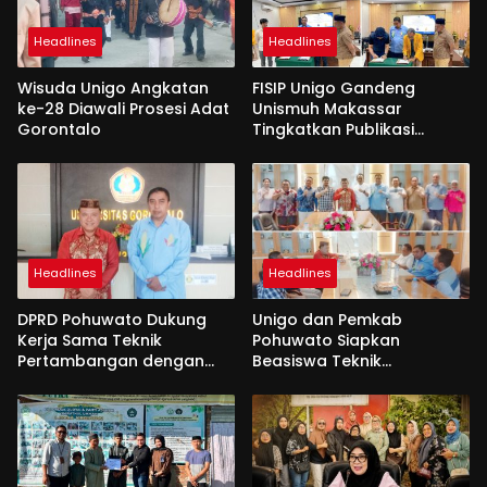
Headlines
Headlines
Wisuda Unigo Angkatan
FISIP Unigo Gandeng
ke-28 Diawali Prosesi Adat
Unismuh Makassar
Gorontalo
Tingkatkan Publikasi
Internasional
Headlines
Headlines
DPRD Pohuwato Dukung
Unigo dan Pemkab
Kerja Sama Teknik
Pohuwato Siapkan
Pertambangan dengan
Beasiswa Teknik
Unigo
Pertambangan