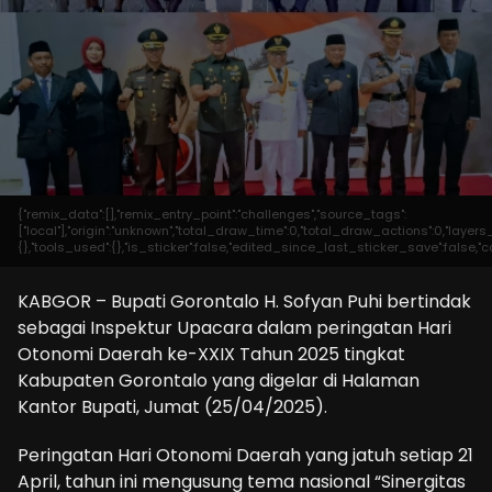
{"remix_data":[],"remix_entry_point":"challenges","source_tags":
["local"],"origin":"unknown","total_draw_time":0,"total_draw_actions":0,"laye
{},"tools_used":{},"is_sticker":false,"edited_since_last_sticker_save":false,"c
KABGOR – Bupati Gorontalo H. Sofyan Puhi bertindak
sebagai Inspektur Upacara dalam peringatan Hari
Otonomi Daerah ke-XXIX Tahun 2025 tingkat
Kabupaten Gorontalo yang digelar di Halaman
Kantor Bupati, Jumat (25/04/2025).
Peringatan Hari Otonomi Daerah yang jatuh setiap 21
April, tahun ini mengusung tema nasional “Sinergitas