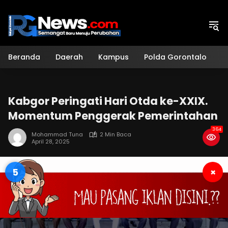
Langsung
ke
konten
Beranda
Daerah
Kampus
Polda Gorontalo
H
Kabgor Peringati Hari Otda ke-XXIX.
Momentum Penggerak Pemerintahan
364
Mohammad Tuna
2 Min Baca
April 28, 2025
4
×