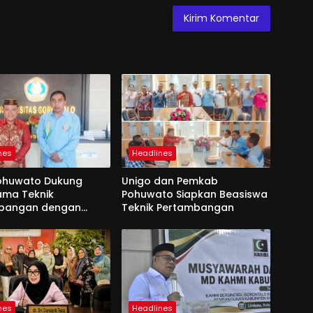
nes
Headlines
ohuwato Dukung
Unigo dan Pemkab
ama Teknik
Pohuwato Siapkan Beasiswa
bangan dengan
Teknik Pertambangan
nes
Headlines