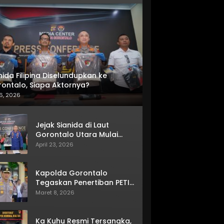
nida Filipina Diselundupkan ke
ontalo, Siapa Aktornya?
6, 2026
Jejak Sianida di Laut
Gorontalo Utara Mulai
Terkuak
April 23, 2026
Kapolda Gorontalo
Tegaskan Penertiban PETI
Terus Berjalan
Maret 8, 2026
Ka Kuhu Resmi Tersangka,