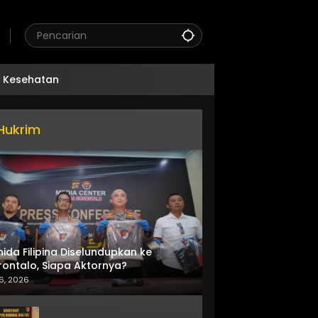
Kesehatan
Hukrim
nida Filipina Diselundupkan ke
ontalo, Siapa Aktornya?
6, 2026