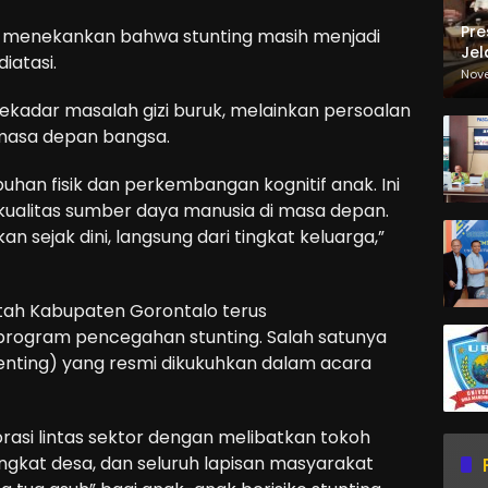
Pre
menekankan bahwa stunting masih menjadi
Jel
iatasi.
Ma
Nov
Sa
ekadar masalah gizi buruk, melainkan persoalan
 masa depan bangsa.
an fisik dan perkembangan kognitif anak. Ini
ualitas sumber daya manusia di masa depan.
kan sejak dini, langsung dari tingkat keluarga,”
tah Kabupaten Gorontalo terus
rogram pencegahan stunting. Salah satunya
nting) yang resmi dikukuhkan dalam acara
asi lintas sektor dengan melibatkan tokoh
gkat desa, dan seluruh lapisan masyarakat