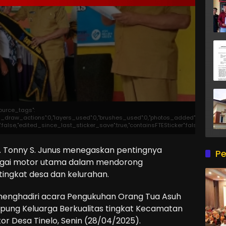
source_tags":
otal_draw_actions":0,"layers_used":0,"brushes_used":0,"photos_added":0,"total_ed
er":false,"edited_since_last_sticker_save":true,"containsFTESticker":false}
H. Tonny S. Junus menegaskan pentingnya
Pe
agai motor utama dalam mendorong
ingkat desa dan kelurahan.
menghadiri acara Pengukuhan Orang Tua Asuh
ung Keluarga Berkualitas tingkat Kecamatan
ntor Desa Tinelo, Senin (28/04/2025).