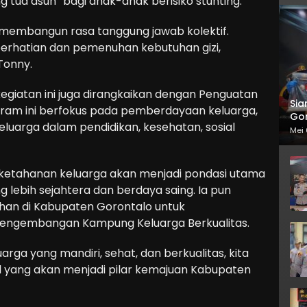
tua asuh” bagi anak-anak berisiko stunting.
in membangun rasa tanggung jawab kolektif.
erhatian dan pemenuhan kebutuhan gizi,
 Tonny.
kegiatan ini juga dirangkaikan dengan Penguatan
Sia
gram ini berfokus pada pemberdayaan keluarga,
Gor
luarga dalam pendidikan, kesehatan, sosial
Mei 
ketahanan keluarga akan menjadi pondasi utama
lebih sejahtera dan berdaya saing. Ia pun
han di Kabupaten Gorontalo untuk
ngembangan Kampung Keluarga Berkualitas.
a yang mandiri, sehat, dan berkualitas, kita
 yang akan menjadi pilar kemajuan Kabupaten