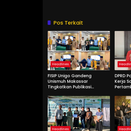
Pos Terkait
Headlines
Headli
FISIP Unigo Gandeng
DPRD P
Unismuh Makassar
Kerja S
Tingkatkan Publikasi
Pertam
Internasional
Unigo
Headlines
Headli