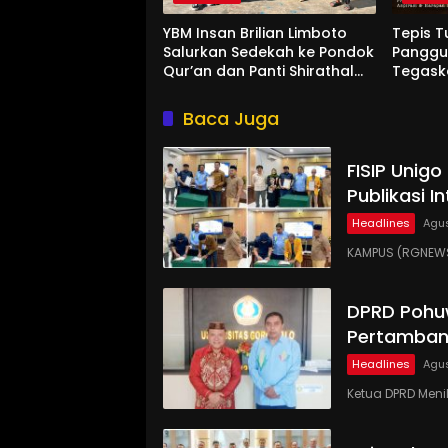
YBM Insan Brilian Limboto
Tepis T
Salurkan Sedekah ke Pondok
Panggun
Qur’an dan Panti Shirathal
Tegask
Ummah Bengsol
Aspira
Rakyat
Baca Juga
FISIP Unig
Publikasi I
Headlines
Agus
KAMPUS (RGNEWS.
DPRD Pohu
Pertamban
Headlines
Agus
Ketua DPRD Meni