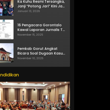
Ka Kuhu Resmi Tersangka,
Janji “Potong Jari” Kini Jadi
Bumerang
Januari 13, 2026
16 Pengacara Gorontalo
Kawal Laporan Jurnalis TV
One
November 15, 2025
Pemkab Gorut Angkat
Bicara Soal Dugaan Kasus
itor_actions":
Asusila Oknum ASN
November 10, 2025
ndidikan