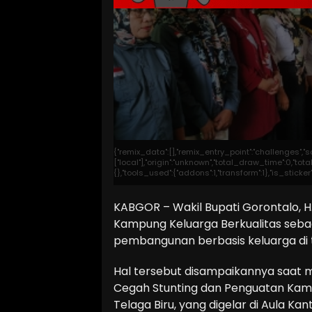
{"remix_data":[],"remix_entry_point":"challenges","
["local"],"origin":"unknown","total_draw_time":0,"t
{},"tools_used":{"addons":1,"transform":1},"is_stick
KABGOR – Wakil Bupati Gorontalo, 
Kampung Keluarga Berkualitas seb
pembangunan berbasis keluarga di t
Hal tersebut disampaikannya saat 
Cegah Stunting dan Penguatan Kamp
Telaga Biru, yang digelar di Aula Ka