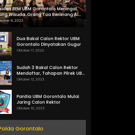
siden BEM UBM Gorontalo Meningal
ang Wisuda. Orang Tua Berlinang Air
ta Menerima SKL dan Pemasangan
ember 6, 2023
lempang
Dua Bakal Calon Rektor UBM
Gorontalo Dinyatakan Gugur
Oktober 17, 2023
Sudah 3 Bakal Calon Rektor
Mendaftar, Tahapan Pilrek UBM
Gorontalo Makin Seru
Oktober 12, 2023
Panitia UBM Gorontalo Mulai
Jaring Calon Rektor
Oktober 10, 2023
Polda Gorontalo