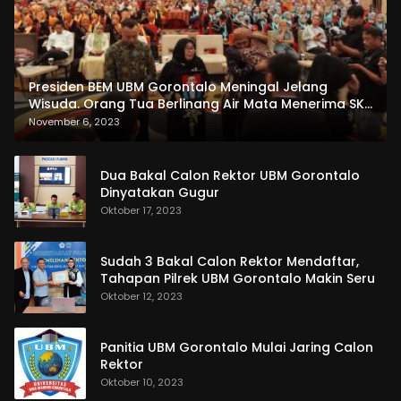
Presiden BEM UBM Gorontalo Meningal Jelang
Wisuda. Orang Tua Berlinang Air Mata Menerima SKL
dan Pemasangan Salempang
November 6, 2023
Dua Bakal Calon Rektor UBM Gorontalo
Dinyatakan Gugur
Oktober 17, 2023
Sudah 3 Bakal Calon Rektor Mendaftar,
Tahapan Pilrek UBM Gorontalo Makin Seru
Oktober 12, 2023
Panitia UBM Gorontalo Mulai Jaring Calon
Rektor
Oktober 10, 2023