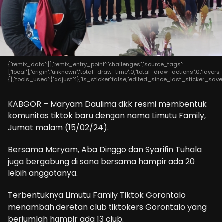
{"remix_data":[],"remix_entry_point":"challenges","source_tags":
["local"],"origin":"unknown","total_draw_time":0,"total_draw_actions":0,"laye
{},"tools_used":{"adjust":1},"is_sticker":false,"edited_since_last_sticker_save"
KABGOR – Maryam Daulima dkk resmi membentuk
komunitas tiktok baru dengan nama Limutu Family,
Jumat malam (15/02/24).
Bersama Maryam, Aba Dinggo dan Syarifin Tuhala
juga bergabung di sana bersama hampir ada 20
lebih anggotanya.
Terbentuknya Limutu Family Tiktok Gorontalo
menambah deretan club tiktokers Gorontalo yang
berjumlah hampir ada 13 club.