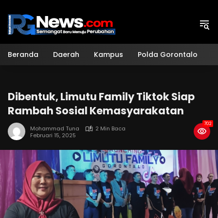
Langsung
ke
konten
Beranda
Daerah
Kampus
Polda Gorontalo
H
Dibentuk, Limutu Family Tiktok Siap
Rambah Sosial Kemasyarakatan
702
Mohammad Tuna
2 Min Baca
Februari 15, 2025