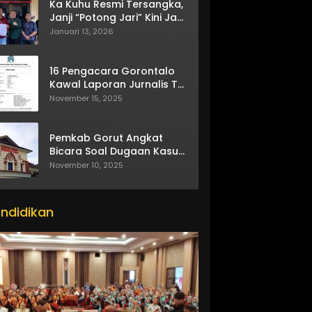
Ka Kuhu Resmi Tersangka,
Janji “Potong Jari” Kini Jadi
Bumerang
Januari 13, 2026
16 Pengacara Gorontalo
Kawal Laporan Jurnalis TV
One
November 15, 2025
Pemkab Gorut Angkat
Bicara Soal Dugaan Kasus
Asusila Oknum ASN
November 10, 2025
ndidikan