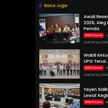
Baca Juga
Awali Rese
2026, Aleg
Pemda
DPRD Provinsi
J
GORONTALO (RGN
Wakili Ket
UPG Terus 
DPRD Provinsi
M
GORONTALO (RGN
Yeyen Sidi
Lewat Kegi
DPRD Provinsi
A