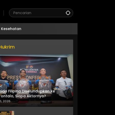
Kesehatan
Hukrim
nida Filipina Diselundupkan ke
ontalo, Siapa Aktornya?
6, 2026