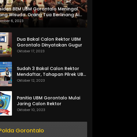
siden BEM UBM Gorontalo Meningal
ang Wisuda. Orang Tua Berlinang Air
ta Menerima SKL dan Pemasangan
ember 6, 2023
lempang
Dua Bakal Calon Rektor UBM
Gorontalo Dinyatakan Gugur
Oktober 17, 2023
Sudah 3 Bakal Calon Rektor
Mendaftar, Tahapan Pilrek UBM
Gorontalo Makin Seru
Oktober 12, 2023
Panitia UBM Gorontalo Mulai
Jaring Calon Rektor
Oktober 10, 2023
Polda Gorontalo