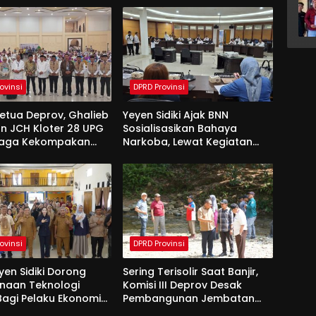
ovinsi
DPRD Provinsi
Ketua Deprov, Ghalieb
Yeyen Sidiki Ajak BNN
n JCH Kloter 28 UPG
Sosialisasikan Bahaya
Jaga Kekompakan
Narkoba, Lewat Kegiatan
 Tanah Suci
Reses Aleg
ovinsi
DPRD Provinsi
yen Sidiki Dorong
Sering Terisolir Saat Banjir,
naan Teknologi
Komisi III Deprov Desak
 Bagi Pelaku Ekonomi
Pembangunan Jembatan
e Bolango
Gantung di Desa Modelidu