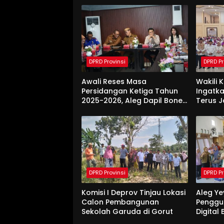
DPRD Provinsi
DPRD Pr
Awali Reses Masa
Wakili 
Persidangan Ketiga Tahun
Ingatka
2025-2026, Aleg Dapil Bone
Terus 
Bolango Dapat Apresiasi
Saat Di
Dari Pemda
DPRD Provinsi
DPRD Pr
Komisi I Deprov Tinjau Lokasi
Aleg Ye
Calon Pembangunan
Penggu
Sekolah Garuda di Gorut
Digital
Di Bon