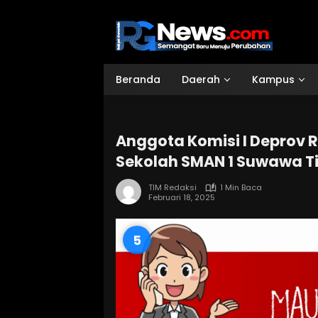
Langsung
ke
konten
Beranda
Daerah
Kampus
Anggota Komisi I Deprov 
Sekolah SMAN 1 Suwawa T
TIM Redaksi
1 Min Baca
Februari 18, 2025
4