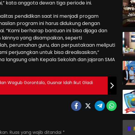
i,” kata anggota dewan tiga periode ini.
Pre
Jel
litas pendidikan saat ini menjadi progam
Ma
Nov
hasilan program ini harus didukung dengan
Sa
 “Kami berharap bantuan ini bisa dijaga dan
 lainnya yang disampaikan, seperti
ah, perumahan guru, dan perpustakaan meliputi
mi perjuangkan untuk bisa direalisasikan,”
a langsung oleh Kepala Sekolah dan jajaran SMA
dan Wagub Gorontalo, Gusnar Idah Ikut Gladi
kan.
Ruas yang wajib ditandai
*