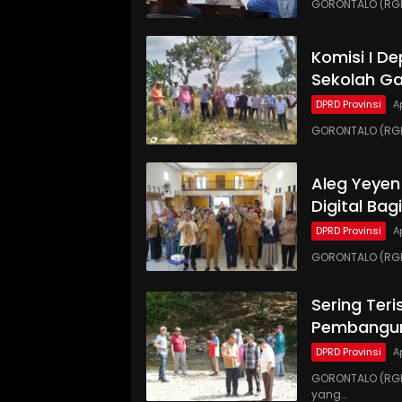
GORONTALO (RGNE
Komisi I D
Sekolah Ga
DPRD Provinsi
A
GORONTALO (RG
Aleg Yeyen
Digital Ba
DPRD Provinsi
A
GORONTALO (RGN
Sering Teri
Pembangun
DPRD Provinsi
A
GORONTALO (RGN
yang…