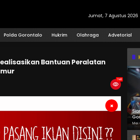
Jumat, 7 Agustus 2026
Polda Gorontalo
Hukrim
Olahraga
Advetorial
Realisasikan Bantuan Peralatan
imur
748
×
Sia
Gor
Mei 