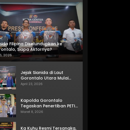
nida Filipina Diselundupkan ke
ontalo, Siapa Aktornya?
6, 2026
Jejak Sianida di Laut
Gorontalo Utara Mulai
Terkuak
April 23, 2026
Kapolda Gorontalo
Tegaskan Penertiban PETI
Terus Berjalan
Maret 8, 2026
Ka Kuhu Resmi Tersangka,