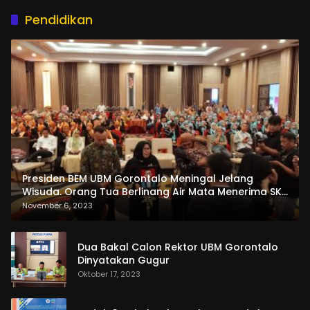
Pendidikan
Presiden BEM UBM Gorontalo Meningal Jelang
Wisuda. Orang Tua Berlinang Air Mata Menerima SKL
dan Pemasangan Salempang
November 6, 2023
Dua Bakal Calon Rektor UBM Gorontalo
Dinyatakan Gugur
Oktober 17, 2023