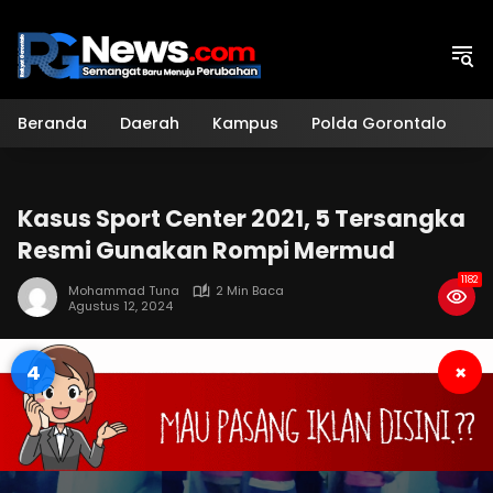
Langsung
ke
konten
Beranda
Daerah
Kampus
Polda Gorontalo
H
Kasus Sport Center 2021, 5 Tersangka
Resmi Gunakan Rompi Mermud
1182
Mohammad Tuna
2 Min Baca
Agustus 12, 2024
4
×