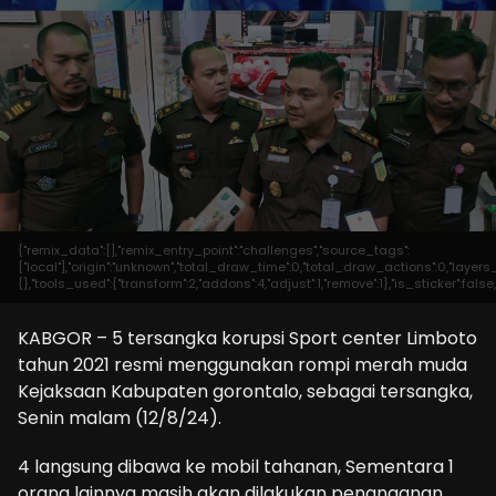
{"remix_data":[],"remix_entry_point":"challenges","source_tags":
["local"],"origin":"unknown","total_draw_time":0,"total_draw_actions":0,"laye
{},"tools_used":{"transform":2,"addons":4,"adjust":1,"remove":1},"is_sticker":fa
KABGOR – 5 tersangka korupsi Sport center Limboto
tahun 2021 resmi menggunakan rompi merah muda
Kejaksaan Kabupaten gorontalo, sebagai tersangka,
Senin malam (12/8/24).
4 langsung dibawa ke mobil tahanan, Sementara 1
orang lainnya masih akan dilakukan penanganan