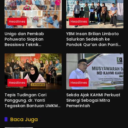
Headlines
Headlines
Unigo dan Pemkab
YBM Insan Brilian Limboto
Pohuwato Siapkan
Salurkan Sedekah ke
Beasiswa Teknik
Pondok Qur’an dan Panti
Pertambangan
Shirathal Ummah Bengsol
Headlines
Headlines
Tepis Tudingan Cari
Sekda Ajak KAHMI Perkuat
Panggung. dr. Yanti
Sinergi Sebagai Mitra
Tegaskan Bantuan UMKM
Pemerintah
Aspirasi dan Harapan
Rakyat
Baca Juga