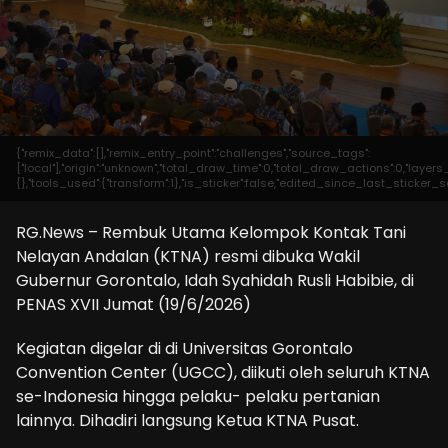
{"remix_data":[],"remix_entry_point":"challenges","source_tags":
["local"],"origin":"unknown","total_draw_time":0,"total_draw_actions":0,"laye
{},"tools_used":{"transform":1},"is_sticker":false,"edited_since_last_sticker_s
RG.News – Rembuk Utama Kelompok Kontak Tani
Nelayan Andalan (KTNA) resmi dibuka Wakil
Gubernur Gorontalo, Idah Syahidah Rusli Habibie, di
PENAS XVII Jumat (19/6/2026)
Kegiatan digelar di di Universitas Gorontalo
Convention Center (UGCC), diikuti oleh seluruh KTNA
se-Indonesia hingga pelaku- pelaku pertanian
lainnya. Dihadiri langsung Ketua KTNA Pusat.