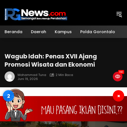
Langsung
ke
konten
Beranda
Daerah
Kampus
Polda Gorontalo
H
Wagub Idah: Penas XVII Ajang
Promosi Wisata dan Ekonomi
160
Mohammad Tuna
2 Min Baca
Juni 19, 2026
1
×