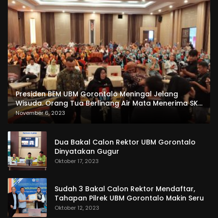
Presiden BEM UBM Gorontalo Meningal Jelang
Wisuda. Orang Tua Berlinang Air Mata Menerima SKL
dan Pemasangan Salempang
November 6, 2023
Dua Bakal Calon Rektor UBM Gorontalo
Dinyatakan Gugur
Oktober 17, 2023
Sudah 3 Bakal Calon Rektor Mendaftar,
Tahapan Pilrek UBM Gorontalo Makin Seru
Oktober 12, 2023