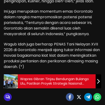
penginapan, kuliner, hingga oleh-oleh,” jelas Idah.
Ini juga merupakan momentum emas Gorontalo
dalam rangka mempromosikan potensi potensi
pariwisata, “Tentunya dengan acara sebesar ini,
Gorontalo akan semakin dikenal luas oleh
masyarakat di seluruh Indonesia,” pungkasnya.
Wagub Idah juga berharap PENAS Tani Nelayan XVII
2026 di Gorontalo menjadi ajang tukar informasi dan
inovasi bagaiamana kiat kiat dalam meningkatkan
produksi pertanian dan perikanan dimasing masing
daerah. (*)
Wapres Gibran Tinjau Bendungan Bulango
Ulu, Pastikan Proyek Strategis Nasional
Segera Rampung